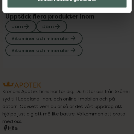
Upptäck flera produkter inom
Järn
Järn
Vitaminer och mineraler
Vitaminer och mineraler
Kronans Apotek finns här för dig. Du hittar oss från Skåne i
syd till Lappland i norr, och online i mobilen och på
datorn. Oavsett vem du är så är det vårt uppdrag att
hjälpa just dig att må lite bättre. Välkommen att prata
med oss.