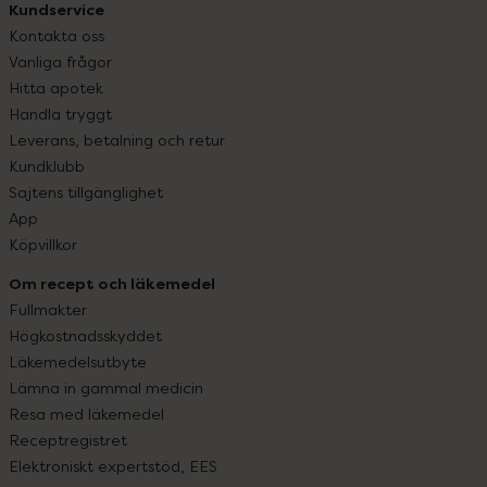
Kundservice
Kontakta oss
Vanliga frågor
Hitta apotek
Handla tryggt
Leverans, betalning och retur
Kundklubb
Sajtens tillgänglighet
App
Köpvillkor
Om recept och läkemedel
Fullmakter
Högkostnadsskyddet
Läkemedelsutbyte
Lämna in gammal medicin
Resa med läkemedel
Receptregistret
Elektroniskt expertstöd, EES