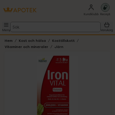
Kundklubb
Recept
Sök
Meny
Varukorg
Hem
Kost och hälsa
Kosttillskott
Vitaminer och mineraler
Järn
Hoppa över Lista
Lista: . Innehåller 1 objekt.