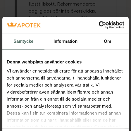
Kosttillskott. Rekommenderad
daglig dos bör inte överskridas.
Kosttillskott bör inte ersätta en
varierad kost och en hälsosam
livsstil. Förvaras utom räckhåll för
små barn.
Samtycke
Information
Om
IronVITAL® , baserat på rödbeta, körsbär,
äpple och örter, bidrar till det dagliga
Denna webbplats använder cookies
behovet av järn och innehåller järn i tvåvärdig
form (järn-II-glukonat) som absorberas lätt av
Vi använder enhetsidentifierare för att anpassa innehållet
kroppen. Innehåller även Vitamin C som ökar
och annonserna till användarna, tillhandahålla funktioner
absorptionen av järn.
för sociala medier och analysera vår trafik. Vi
vidarebefordrar även sådana identifierare och annan
information från din enhet till de sociala medier och
IronVITAL® är ett välsmakande tillskott av
annons- och analysföretag som vi samarbetar med.
järn som bidrar till att minska trötthet och
Dessa kan i sin tur kombinera informationen med annan
utmattning. Kan användas av gravida,
information som du har tillhandahållit eller som de har
ammande eller menstruerande kvinnor,
samlat in när du har använt deras tjänster. Samtycke till