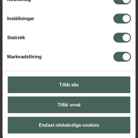
cookieinställningar. Ett återkallat samtycke påverkar inte
För en mer precis applicering, använd IDUN
lagligheten av behandling som skett innan återkallelsen.
Inställningar
Minerals Pro Angled Face Brush. IDUN
Minerals Soft Tint Blush Stick är vegansk,
parfymfri och dermatologiskt testad.
Statistik
EAN:
07340074731039
Kategorier:
Marknadsföring
Basmakeup
Makeup
Rouge
Veganskt smink
Tillåt alla
Innehåll
Visa
Tillåt urval
Instruktioner
Visa
Endast nödvändiga cookies