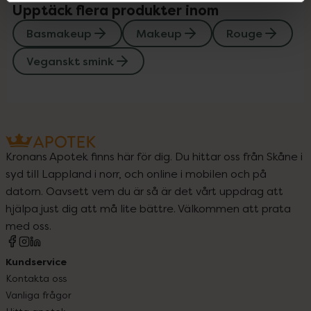
Upptäck flera produkter inom
Basmakeup
Makeup
Rouge
Veganskt smink
Kronans Apotek finns här för dig. Du hittar oss från Skåne i
syd till Lappland i norr, och online i mobilen och på
datorn. Oavsett vem du är så är det vårt uppdrag att
hjälpa just dig att må lite bättre. Välkommen att prata
med oss.
Kundservice
Kontakta oss
Vanliga frågor