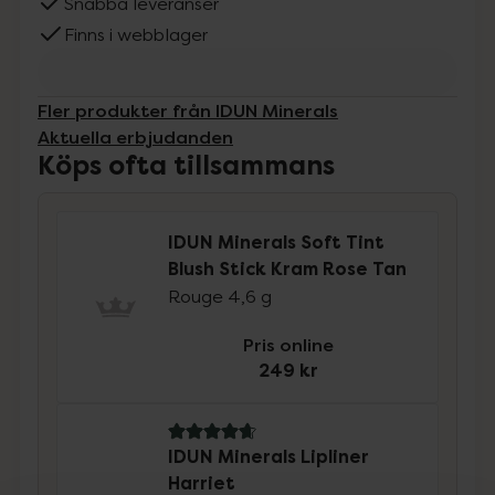
Snabba leveranser
Finns i webblager
Fler produkter från IDUN Minerals
Aktuella erbjudanden
Köps ofta tillsammans
IDUN Minerals Soft Tint
Blush Stick Kram Rose Tan
Rouge 4,6 g
Pris online
249 kr
4.8 av 5 i omdöme
IDUN Minerals Lipliner
Harriet