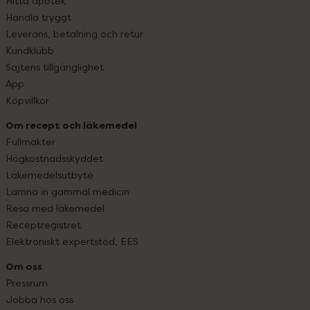
Hitta apotek
Handla tryggt
Leverans, betalning och retur
Kundklubb
Sajtens tillgänglighet
App
Köpvillkor
Om recept och läkemedel
Fullmakter
Högkostnadsskyddet
Läkemedelsutbyte
Lämna in gammal medicin
Resa med läkemedel
Receptregistret
Elektroniskt expertstöd, EES
Om oss
Pressrum
Jobba hos oss