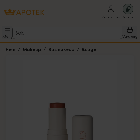
Kundklubb
Recept
Sök
Meny
Varukorg
Hem
Makeup
Basmakeup
Rouge
Hoppa över Lista
Lista: . Innehåller 3 objekt.