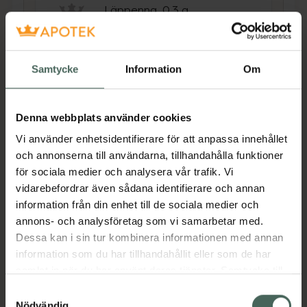
Läppenna, 0.3 g
Pris online
169 kr
Samtycke
Information
Om
Köp båda för
:
418 kr
Köp båda
Denna webbplats använder cookies
Vi använder enhetsidentifierare för att anpassa innehållet
och annonserna till användarna, tillhandahålla funktioner
Beskrivning
Dölj
för sociala medier och analysera vår trafik. Vi
vidarebefordrar även sådana identifierare och annan
IIDUN Minerals Soft Tint Blush Stick glider lätt
information från din enhet till de sociala medier och
över huden och ger kinderna en mjuk, naturlig
annons- och analysföretag som vi samarbetar med.
färg. Den lätta formulan är enkel att blanda
Dessa kan i sin tur kombinera informationen med annan
och bygga upp, vilket ger en felfri finish som
information som du har tillhandahållit eller som de har
håller hela dagen. Svep blushsticket direkt på
samlat in när du har använt deras tjänster. Samtycke till
huden och blanda ut med fingrarna för ett
cookies är frivilligt och du kan när som helst ändra eller
Samtyckesval
mjukt och naturligt resultat.
återkalla ditt samtycke via webbplatsens
Nödvändig