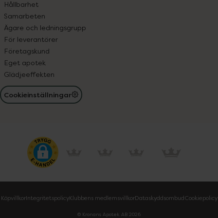
Hållbarhet
Samarbeten
Ägare och ledningsgrupp
För leverantörer
Företagskund
Eget apotek
Glädjeeffekten
Cookieinställningar
Köpvillkor
Integritetspolicy
Klubbens medlemsvillkor
Dataskyddsombud
Cookiepolicy
© Kronans Apotek AB
2026