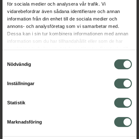
för sociala medier och analysera vår trafik. Vi
Berikad med högrenade mineraler och
vidarebefordrar även sådana identifierare och annan
innovativa, hudvänliga ingredienser.
information från din enhet till de sociala medier och
annons- och analysföretag som vi samarbetar med.
Jämförpris
12,63 kr
/
ml
Dessa kan i sin tur kombinera informationen med annan
EAN:
07340074712656
information som du har tillhandahållit eller som de har
Kategorier:
samlat in när du har använt deras tjänster. Samtycke till
cookies är frivilligt och du kan när som helst ändra eller
Basmakeup
Foundation
Makeup
Samtyckesval
återkalla ditt samtycke via webbplatsens
Nödvändig
cookieinställningar. Ett återkallat samtycke påverkar inte
lagligheten av behandling som skett innan återkallelsen.
Innehåll
Visa
Inställningar
Instruktioner
Visa
Statistik
Marknadsföring
Upptäck flera produkter inom