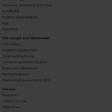
Leverans, betalning och retur
Kundklubb
Sajtens tillgänglighet
App
Köpvillkor
Om recept och läkemedel
Fullmakter
Högkostnadsskyddet
Läkemedelsutbyte
Lämna in gammal medicin
Resa med läkemedel
Receptregistret
Elektroniskt expertstöd, EES
Om oss
Pressrum
Jobba hos oss
Hållbarhet