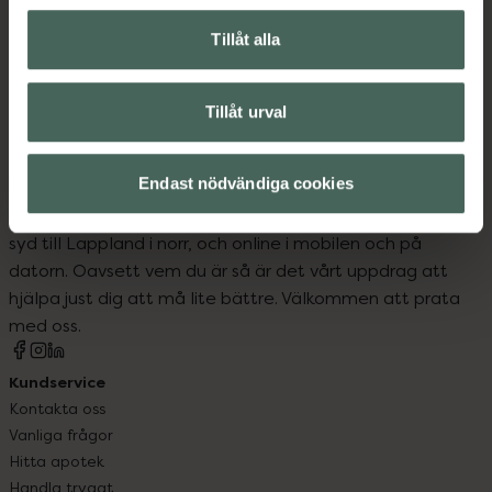
Basmakeup
Foundation
Tillåt alla
Makeup
Tillåt urval
Endast nödvändiga cookies
Kronans Apotek finns här för dig. Du hittar oss från Skåne i
syd till Lappland i norr, och online i mobilen och på
datorn. Oavsett vem du är så är det vårt uppdrag att
hjälpa just dig att må lite bättre. Välkommen att prata
med oss.
Kundservice
Kontakta oss
Vanliga frågor
Hitta apotek
Handla tryggt