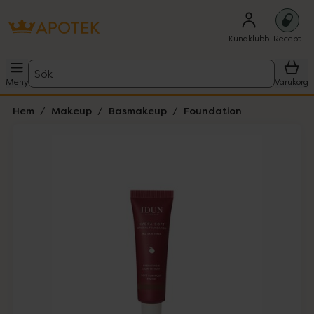
Kundklubb
Recept
Sök
Meny
Varukorg
Hem
Makeup
Basmakeup
Foundation
Hoppa över Lista
Lista: . Innehåller 4 objekt.