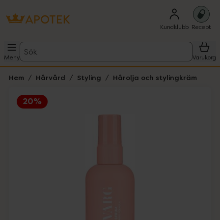
Kundklubb
Recept
Sök
Meny
Varukorg
Hem
Hårvård
Styling
Hårolja och stylingkräm
20%
Hoppa över Lista
Lista: . Innehåller 1 objekt.