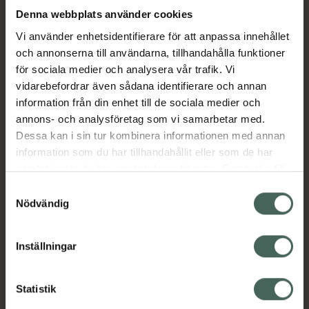
Jämförpris
1,49 kr
/
ml
Denna webbplats använder cookies
EAN:
07350127611317
Vi använder enhetsidentifierare för att anpassa innehållet
Kategorier:
och annonserna till användarna, tillhandahålla funktioner
för sociala medier och analysera vår trafik. Vi
För henne
Hårolja och stylingkräm
vidarebefordrar även sådana identifierare och annan
Hårserum
Hårvård
Inpackning och hårkurer
information från din enhet till de sociala medier och
Styling
Vegansk hårvård
annons- och analysföretag som vi samarbetar med.
Veganska produkter
Dessa kan i sin tur kombinera informationen med annan
information som du har tillhandahållit eller som de har
Omdömen
Visa
samlat in när du har använt deras tjänster. Samtycke till
cookies är frivilligt och du kan när som helst ändra eller
Samtyckesval
återkalla ditt samtycke via webbplatsens
Nödvändig
Innehåll
Visa
cookieinställningar. Ett återkallat samtycke påverkar inte
lagligheten av behandling som skett innan återkallelsen.
Inställningar
Instruktioner
Visa
Statistik