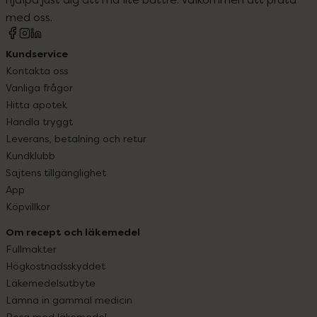
med oss.
Kundservice
Kontakta oss
Vanliga frågor
Hitta apotek
Handla tryggt
Leverans, betalning och retur
Kundklubb
Sajtens tillgänglighet
App
Köpvillkor
Om recept och läkemedel
Fullmakter
Högkostnadsskyddet
Läkemedelsutbyte
Lämna in gammal medicin
Resa med läkemedel