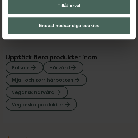
Innehåll
Visa
Tillåt urval
Instruktioner
Visa
Endast nödvändiga cookies
Upptäck flera produkter inom
Balsam
Hårvård
Mjäll och torr hårbotten
Vegansk hårvård
Veganska produkter