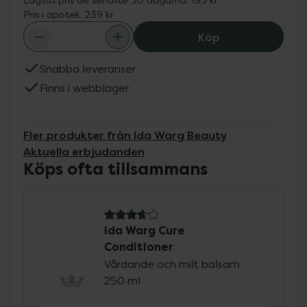
Pris i apotek:
239 kr
Ida Warg Cure C
Köp
Snabba leveranser
Finns i webblager
Fler produkter från Ida Warg Beauty
Aktuella erbjudanden
Köps ofta tillsammans
3.7 av 5 i omdöme
Ida Warg Cure
Conditioner
Vårdande och milt balsam
250 ml