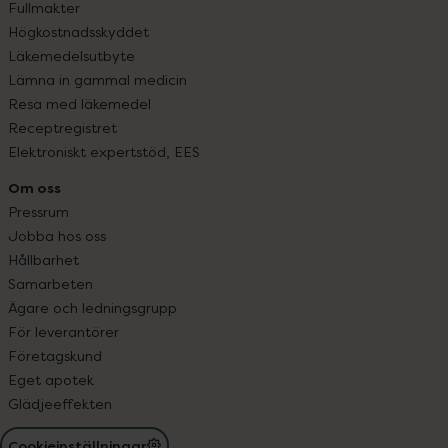
Fullmakter
Högkostnadsskyddet
Läkemedelsutbyte
Lämna in gammal medicin
Resa med läkemedel
Receptregistret
Elektroniskt expertstöd, EES
Om oss
Pressrum
Jobba hos oss
Hållbarhet
Samarbeten
Ägare och ledningsgrupp
För leverantörer
Företagskund
Eget apotek
Glädjeeffekten
Cookieinställningar