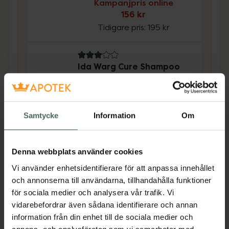
Kampanjpris online
156 kr
Tidigare pris:
195 kr
3 av 5 i omdöme
Ida Warg Cure Shampoo
Vårdande och milt schampo
250 ml
Kampanjpris online
Samtycke
Information
Om
156 kr
Tidigare pris:
195 kr
Denna webbplats använder cookies
Köp båda för
:
312 kr
Vi använder enhetsidentifierare för att anpassa innehållet
Köp båda
och annonserna till användarna, tillhandahålla funktioner
för sociala medier och analysera vår trafik. Vi
vidarebefordrar även sådana identifierare och annan
information från din enhet till de sociala medier och
Beskrivning
Dölj