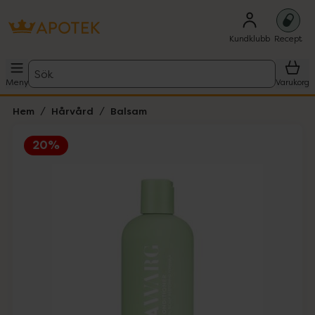
Kundklubb
Recept
Sök
Meny
Varukorg
Hem
Hårvård
Balsam
20%
Hoppa över Lista
Lista: . Innehåller 1 objekt.