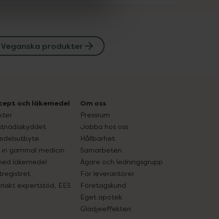
Veganska produkter
cept och läkemedel
Om oss
kter
Pressrum
tnadsskyddet
Jobba hos oss
edelsutbyte
Hållbarhet
in gammal medicin
Samarbeten
med läkemedel
Ägare och ledningsgrupp
registret
För leverantörer
oniskt expertstöd, EES
Företagskund
Eget apotek
Glädjeeffekten