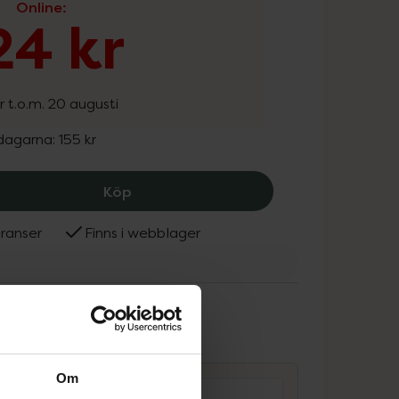
Online
:
24 kr
r t.o.m. 20 augusti
 dagarna:
155 kr
Ida Warg Beauty Silver Hair Mask, 124
Köp
ranser
Finns i webblager
Warg Beauty
ammans
Om