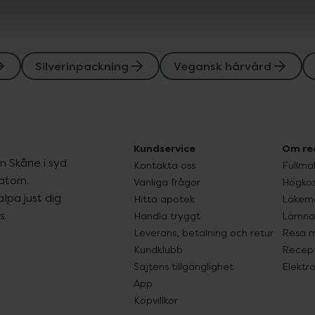
Silverinpackning
Vegansk hårvård
Kundservice
Om re
ån Skåne i syd
Kontakta oss
Fullma
atorn.
Vanliga frågor
Högkos
lpa just dig
Hitta apotek
Läkem
s.
Handla tryggt
Lämna 
Leverans, betalning och retur
Resa 
Kundklubb
Recept
Sajtens tillgänglighet
Elektr
App
Köpvillkor