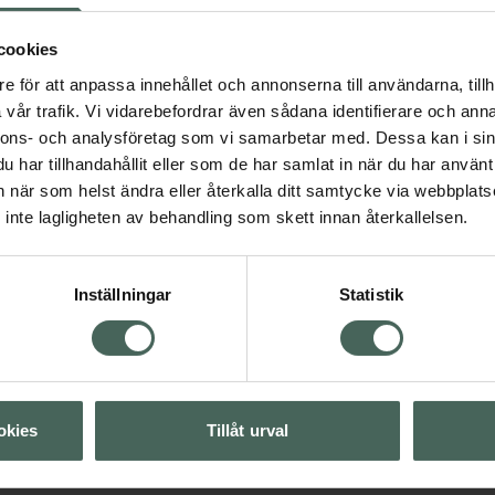
cookies
Visa
e för att anpassa innehållet och annonserna till användarna, tillh
vår trafik. Vi vidarebefordrar även sådana identifierare och anna
4.4 av 5 i omdöme
nnons- och analysföretag som vi samarbetar med. Dessa kan i sin
Visa
Ida Warg Beauty Sil
har tillhandahållit eller som de har samlat in när du har använt 
Hair Mask
an när som helst ändra eller återkalla ditt samtycke via webbplats
Vårdande inpackning
Visa
inte lagligheten av behandling som skett innan återkallelsen.
violetta pigment 300 
Kampanjpris onlin
Inställningar
Statistik
124 kr
Tidigare pris:
155 kr
Köp båda för
:
232 kr
okies
Tillåt urval