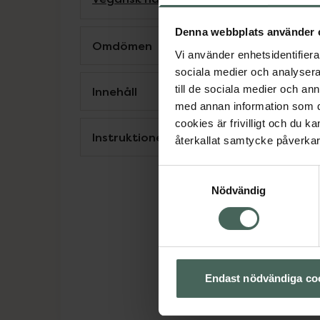
Denna webbplats använder 
Omdömen
Vi använder enhetsidentifierar
sociala medier och analysera 
till de sociala medier och a
Innehåll
med annan information som du 
cookies är frivilligt och du k
Instruktioner
återkallat samtycke påverkar 
Samtyckesval
Nödvändig
Endast nödvändiga co