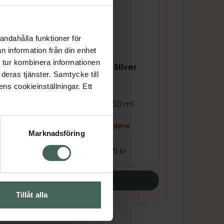
andahålla funktioner för
n information från din enhet
4.1 av 5 i omdöme
 tur kombinera informationen
ver
Ida Warg Beauty Silver
deras tjänster. Samtycke till
Shampoo
ens cookieinställningar. Ett
 med
Milt schampo med
ml
violetta pigment 250 ml
e
Kampanjpris online
Marknadsföring
108 kr
Tidigare pris:
135 kr
Köp båda
Tillåt alla