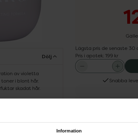
1
Gälle
Lägsta pris de senaste 30
Pris i apotek:
199 kr
Dölj
tion av violetta
Snabba leve
oner i blont hår.
uktar skadat hår.
Fler produkter från Ida 
Aktuella erbjudanden
Köps ofta tills
inpackning
Information