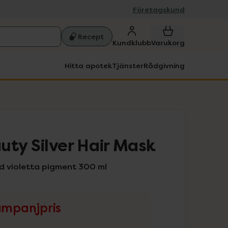
Företagskund
Recept
Kundklubb
Varukorg
Hitta apotek
Tjänster
Rådgivning
uty Silver Hair Mask
 violetta pigment 300 ml
mpanjpris