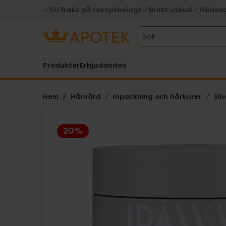
Fri frakt på receptbelagt
Brett utbud
Hälsos
Sök
Produkter
Erbjudanden
Hem
Hårvård
Inpackning och hårkurer
Sil
20%
Hoppa över Lista
Lista: . Innehåller 1 objekt.