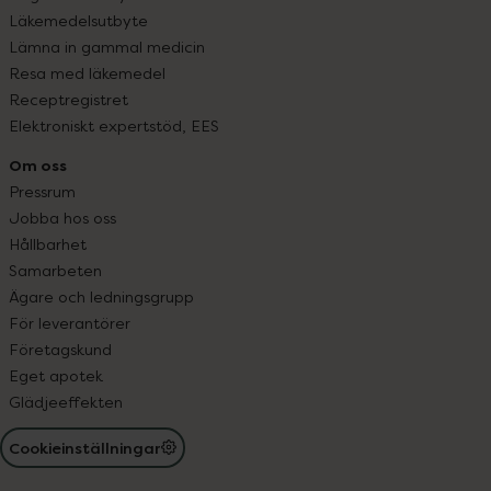
Läkemedelsutbyte
Lämna in gammal medicin
Resa med läkemedel
Receptregistret
Elektroniskt expertstöd, EES
Om oss
Pressrum
Jobba hos oss
Hållbarhet
Samarbeten
Ägare och ledningsgrupp
För leverantörer
Företagskund
Eget apotek
Glädjeeffekten
Cookieinställningar