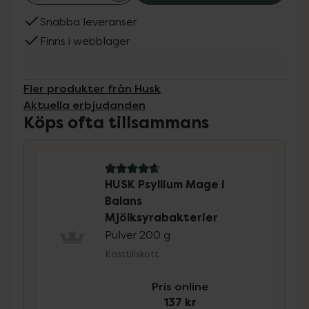
Snabba leveranser
Finns i webblager
Fler produkter från Husk
Aktuella erbjudanden
Köps ofta tillsammans
4.7 av 5 i omdöme
HUSK Psyllium Mage i
Balans
Mjölksyrabakterier
Pulver 200 g
Kosttillskott
Pris online
137 kr