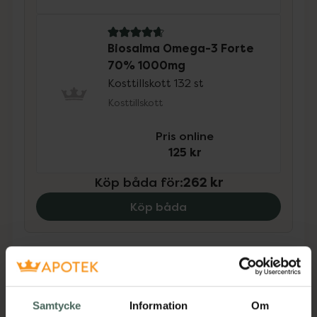
4.8 av 5 i omdöme
Biosalma Omega-3 Forte
70% 1000mg
Kosttillskott 132 st
Kosttillskott
Pris online
125 kr
Köp båda för
:
262 kr
Köp båda
Beskrivning
Dölj
Samtycke
Information
Om
Kosttillskott. Rekommenderad