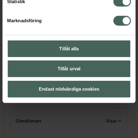
Statistik
normal matsmältning och en normalt
fungerande tarmfunktion, exempelvis vid trög
Marknadsföring
eller lös mage. Psylliumfröskal hjälper även till
att upprätthålla normala kolesterolnivåer för
vuxna, samt bidrar till mättnadskänsla. Blanda
i ett glas vatten, juice eller smoothie eller strö
Tillåt alla
över yoghurt.
Jämförpris
1025,02 kr
/
kg
Tillåt urval
EAN:
05702071382478
Kategorier:
Endast nödvändiga cookies
Kost och hälsa
Kosttillskott
Kosttillskott
Mage
Mjölksyrabakterier
Omdömen
Visa