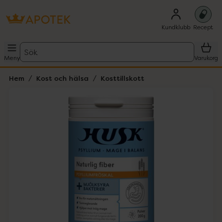
Kundklubb
Recept
Sök
Meny
Varukorg
Hem
Kost och hälsa
Kosttillskott
Hoppa över Lista
Lista: . Innehåller 1 objekt.