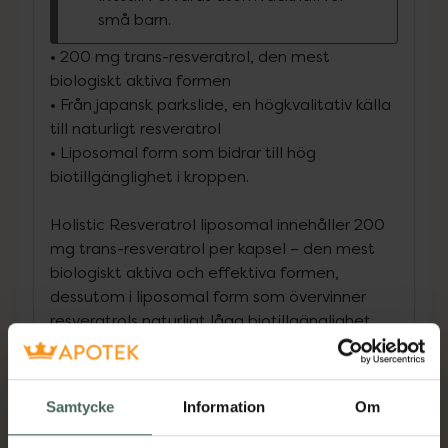
små barn.
• 200 mg trans-resveratrol, den mest
biologiskt aktiva formen
• Från japansk parkslide, en högkvalitativ källa
till naturligt resveratrol
• Liposomal form som bidrar till hög
biotillgänglighet i kroppen.
Holistic Resveratrol liposomal innehåller 200
mg trans-resveratrol per kapsel – den mest
biologiskt aktiva och effektiva formen,
dessutom i liposomal form som övervinner
resveratrols naturligt låga biotillgänglighet
och säkerställer ett optimalt upptag i
kroppen. Resveratrol är en växtpolyfenol som
växter producerar som försvar mot svampar
Samtycke
Information
Om
och bakterier. Den återfinns bland annat
naturligt i skalet på röda vindruvor och i roten