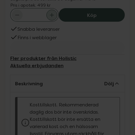
Pris i apotek:
499 kr
Holistic Resvera
Köp
Snabba leveranser
Finns i webblager
Fler produkter från Holistic
Aktuella erbjudanden
Beskrivning
Dölj
Kosttillskott. Rekommenderad
daglig dos bör inte överskridas.
Kosttillskott bör inte ersätta en
varierad kost och en hälsosam
livsstil. Förvaras utom räckhåll för