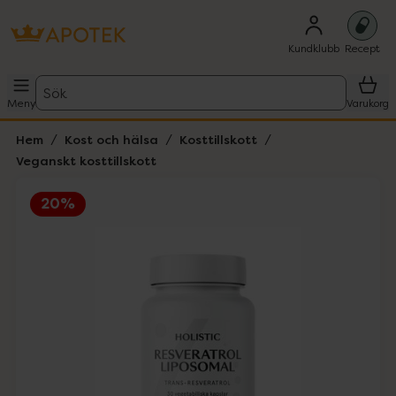
Kundklubb
Recept
Sök
Meny
Varukorg
Hem
Kost och hälsa
Kosttillskott
Veganskt kosttillskott
20%
Hoppa över Lista
Lista: . Innehåller 1 objekt.