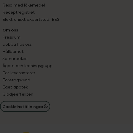
Resa med läkemedel
Receptregistret
Elektroniskt expertstöd, EES
Om oss
Pressrum
Jobba hos oss
Hållbarhet
Samarbeten
Ägare och ledningsgrupp
För leverantörer
Företagskund
Eget apotek
Glädjeeffekten
Cookieinställningar