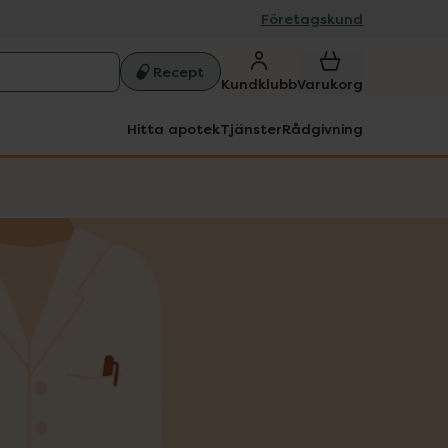
Företagskund
Recept
Kundklubb
Varukorg
Hitta apotek
Tjänster
Rådgivning