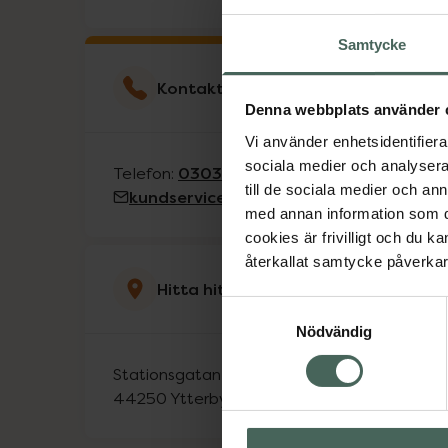
Samtycke
Kontakta kundservice
Denna webbplats använder 
Vi använder enhetsidentifierar
sociala medier och analysera 
0303-58380
Telefon:
till de sociala medier och a
kundservice@kronansapotek.se
med annan information som du 
cookies är frivilligt och du k
återkallat samtycke påverkar 
Hitta hit
Samtyckesval
Nödvändig
Stationsgatan 7
44250
Ytterby