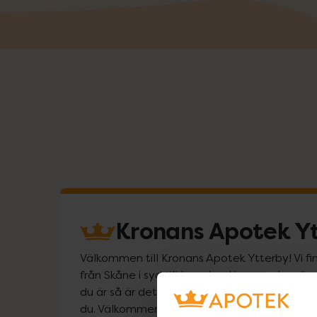
Kronans Apotek Y
Välkommen till Kronans Apotek Ytterby! Vi fin
från Skåne i syd till Lappland i norr, och on
du är så är det vårt uppdrag att hjälpa just d
du. Välkommen att prata med oss!