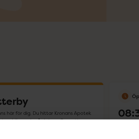
Öp
tterby
08:
ns här för dig. Du hittar Kronans Apotek
line i mobilen och på datorn. Oavsett vem
ig att må lite bättre. För ingen är som
Måndag