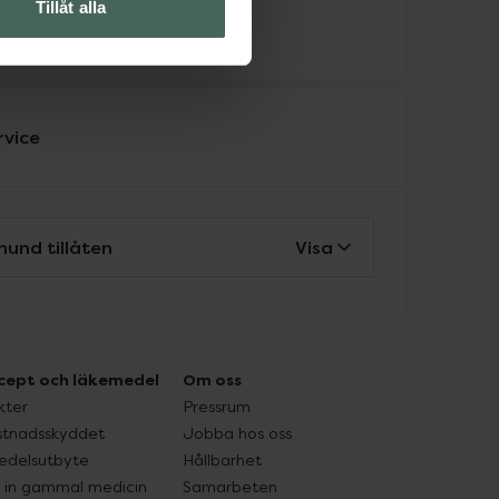
Tillåt alla
ka
rvice
hund tillåten
Visa
cept och läkemedel
Om oss
kter
Pressrum
tnadsskyddet
Jobba hos oss
edelsutbyte
Hållbarhet
in gammal medicin
Samarbeten