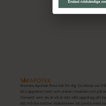
Endast nödvändiga co
Kronans Apotek finns här för dig. Du hittar oss fr
till Lappland i norr, och online i mobilen och på d
Oavsett vem du är så är det vårt uppdrag att hjä
att må lite bättre. Välkommen att prata med os