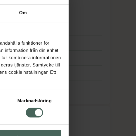
Om
08:30
-
18:00
08:30
-
18:00
08:30
-
18:00
andahålla funktioner för
n information från din enhet
 tur kombinera informationen
08:30
-
18:00
deras tjänster. Samtycke till
ens cookieinställningar. Ett
Stängt
Stängt
Marknadsföring
råk