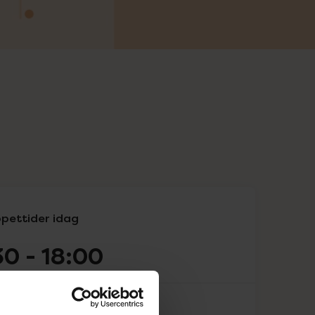
pettider idag
30
-
18:00
08:30
-
18:00