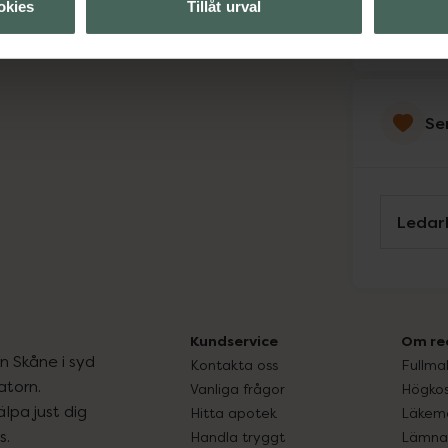
okies
Tillåt urval
Svens
Se
Ledar
Kundservice
Om re
ån Skåne i syd
Kontakta oss
Fullma
atorn.
Vanliga frågor
Högkos
lpa just dig
Hitta apotek
Läkem
s.
Handla tryggt
Lämna 