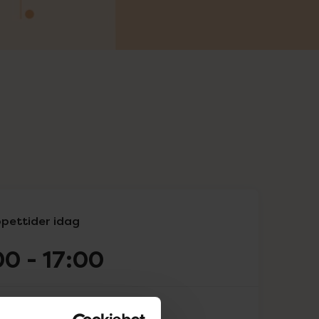
pettider idag
00
-
17:00
09:00
-
17:00