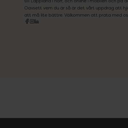
till Lappland i norr, och online i mobilen och på d
Oavsett vem du är så är det vårt uppdrag att hjä
att må lite bättre. Välkommen att prata med os