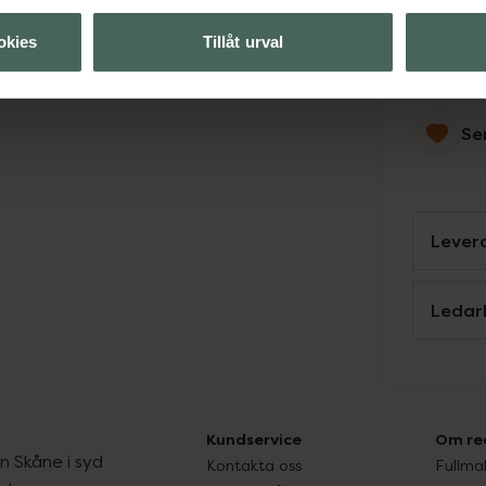
Svens
okies
Tillåt urval
Se
Levera
Ledar
Kundservice
Om re
ån Skåne i syd
Kontakta oss
Fullma