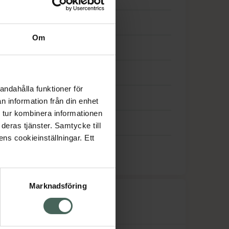
09:00
-
17:00
Om
09:00
-
17:00
09:00
-
17:00
andahålla funktioner för
09:00
-
17:00
n information från din enhet
 tur kombinera informationen
Stängt
deras tjänster. Samtycke till
ens cookieinställningar. Ett
Stängt
Marknadsföring
råk