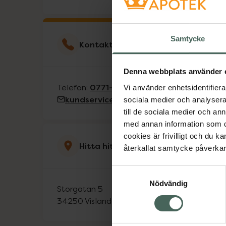
Samtycke
Kontakta kundservice
Denna webbplats använder 
0771-612 612
Telefon:
Vi använder enhetsidentifierar
kundservice@kronansapotek.se
sociala medier och analysera 
till de sociala medier och a
med annan information som du 
cookies är frivilligt och du k
Hitta hit
återkallat samtycke påverkar 
Samtyckesval
Nödvändig
Storgatan 5
34250
Vislanda