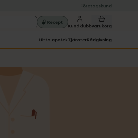
Företagskund
Recept
Kundklubb
Varukorg
Hitta apotek
Tjänster
Rådgivning