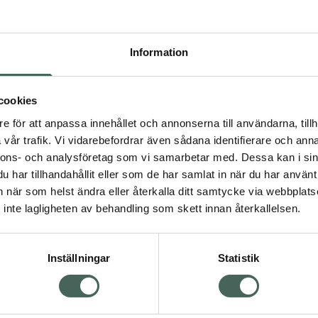
Tisdag
Information
Onsdag
Torsdag
cookies
e för att anpassa innehållet och annonserna till användarna, tillh
Fredag
vår trafik. Vi vidarebefordrar även sådana identifierare och anna
nnons- och analysföretag som vi samarbetar med. Dessa kan i sin
Lördag
har tillhandahållit eller som de har samlat in när du har använt 
an när som helst ändra eller återkalla ditt samtycke via webbplats
Söndag
inte lagligheten av behandling som skett innan återkallelsen.
Inställningar
Statistik
Sp