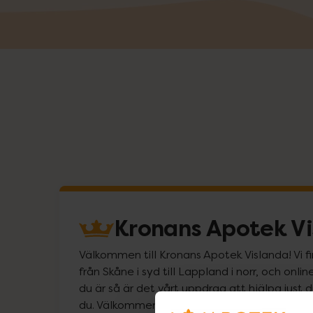
Kronans Apotek V
Välkommen till Kronans Apotek Vislanda! Vi fi
från Skåne i syd till Lappland i norr, och on
du är så är det vårt uppdrag att hjälpa just d
du. Välkommen att prata med oss!