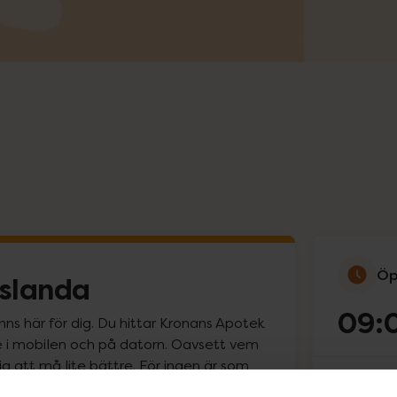
Öp
islanda
09:
nns här för dig. Du hittar Kronans Apotek
line i mobilen och på datorn. Oavsett vem
ig att må lite bättre. För ingen är som
Måndag