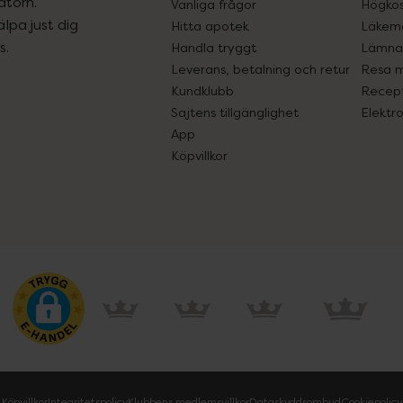
atorn.
Vanliga frågor
Högkos
lpa just dig
Hitta apotek
Läkem
s.
Handla tryggt
Lämna 
Leverans, betalning och retur
Resa 
Kundklubb
Recept
Sajtens tillgänglighet
Elektr
App
Köpvillkor
Köpvillkor
Integritetspolicy
Klubbens medlemsvillkor
Dataskyddsombud
Cookiepolicy