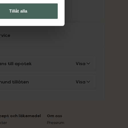
ka
Tillåt alla
rvice
ns till apotek
Visa
hund tillåten
Visa
cept och läkemedel
Om oss
kter
Pressrum