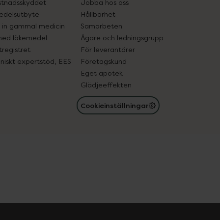
tnadsskyddet
Jobba hos oss
edelsutbyte
Hållbarhet
in gammal medicin
Samarbeten
med läkemedel
Ägare och ledningsgrupp
registret
För leverantörer
oniskt expertstöd, EES
Företagskund
Eget apotek
Glädjeeffekten
Cookieinställningar