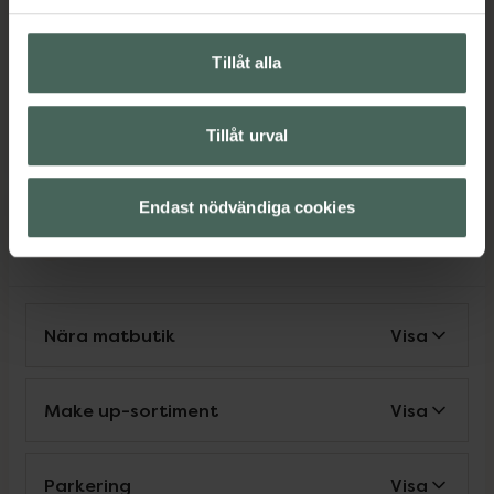
Svenska
Engelska
Tillåt alla
Tänk på att personen som pratar ett visst språk inte
finns på apoteket alla dagar, så vissa avvikelser kan
Tillåt urval
förekomma. Kontakta oss gärna om du har frågor.
Endast nödvändiga cookies
Service
Nära matbutik
Visa
Make up-sortiment
Visa
Parkering
Visa