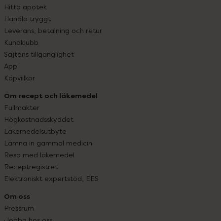
Hitta apotek
Handla tryggt
Leverans, betalning och retur
Kundklubb
Sajtens tillgänglighet
App
Köpvillkor
Om recept och läkemedel
Fullmakter
Högkostnadsskyddet
Läkemedelsutbyte
Lämna in gammal medicin
Resa med läkemedel
Receptregistret
Elektroniskt expertstöd, EES
Om oss
Pressrum
Jobba hos oss