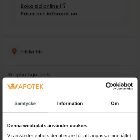
(Extern sida)
Boka tid online
Priser och information
Hitta hit
Skarphällsgatan 8
62141
Visby
Samtycke
Information
Om
Öppettider idag
09:00
-
19:00
Denna webbplats använder cookies
Vi använder enhetsidentifierare för att anpassa innehållet