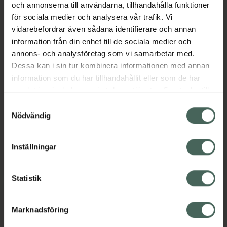
och annonserna till användarna, tillhandahålla funktioner
Måndag
09:00
-
19:00
för sociala medier och analysera vår trafik. Vi
vidarebefordrar även sådana identifierare och annan
Tisdag
09:00
-
19:00
information från din enhet till de sociala medier och
annons- och analysföretag som vi samarbetar med.
Onsdag
09:00
-
19:00
Dessa kan i sin tur kombinera informationen med annan
information som du har tillhandahållit eller som de har
Torsdag
09:00
-
19:00
samlat in när du har använt deras tjänster. Samtycke till
cookies är frivilligt och du kan när som helst ändra eller
Samtyckesval
Fredag
09:00
-
19:00
återkalla ditt samtycke via webbplatsens
Nödvändig
cookieinställningar. Ett återkallat samtycke påverkar inte
Lördag
10:00
-
16:00
lagligheten av behandling som skett innan återkallelsen.
Inställningar
Söndag
11:00
-
15:00
Statistik
Språk
Marknadsföring