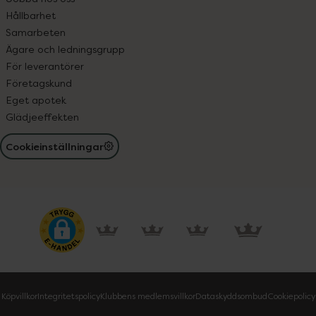
Hållbarhet
Samarbeten
Ägare och ledningsgrupp
För leverantörer
Företagskund
Eget apotek
Glädjeeffekten
Cookieinställningar
Köpvillkor
Integritetspolicy
Klubbens medlemsvillkor
Dataskyddsombud
Cookiepolicy