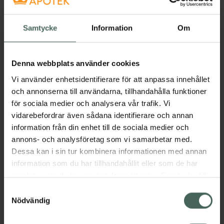
43267
Veddige
Samtycke
Information
Om
Öppettider idag
Denna webbplats använder cookies
10:00
-
17:00
Vi använder enhetsidentifierare för att anpassa innehållet
och annonserna till användarna, tillhandahålla funktioner
Måndag
10:00
-
17:00
för sociala medier och analysera vår trafik. Vi
vidarebefordrar även sådana identifierare och annan
Tisdag
10:00
-
17:00
information från din enhet till de sociala medier och
annons- och analysföretag som vi samarbetar med.
Dessa kan i sin tur kombinera informationen med annan
Onsdag
10:00
-
17:00
information som du har tillhandahållit eller som de har
samlat in när du har använt deras tjänster. Samtycke till
Torsdag
10:00
-
17:00
cookies är frivilligt och du kan när som helst ändra eller
Samtyckesval
återkalla ditt samtycke via webbplatsens
Fredag
10:00
-
17:00
Nödvändig
cookieinställningar. Ett återkallat samtycke påverkar inte
lagligheten av behandling som skett innan återkallelsen.