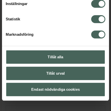
Lördag
Stängt
Inställningar
Söndag
Stängt
Statistik
Marknadsföring
Språk
Svenska
Tillåt alla
Tillåt urval
Service
Endast nödvändiga cookies
Leverans till apotek
Visa