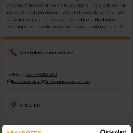
Apotek från Skåne i syd till Lappland i norr, och online
i mobilen och på datorn. Oavsett vem du är så är det
vårt uppdrag att hjälpa just dig att må lite bättre.
För ingen är som du. Välkommen att prata med oss!
Kontakta kundservice
0771-612 612
Telefon:
kundservice@kronansapotek.se
Hitta hit
Västra Ringvägen 11