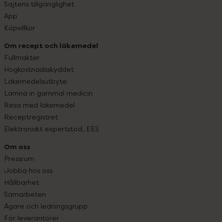
Sajtens tillgänglighet
App
Köpvillkor
Om recept och läkemedel
Fullmakter
Högkostnadsskyddet
Läkemedelsutbyte
Lämna in gammal medicin
Resa med läkemedel
Receptregistret
Elektroniskt expertstöd, EES
Om oss
Pressrum
Jobba hos oss
Hållbarhet
Samarbeten
Ägare och ledningsgrupp
För leverantörer