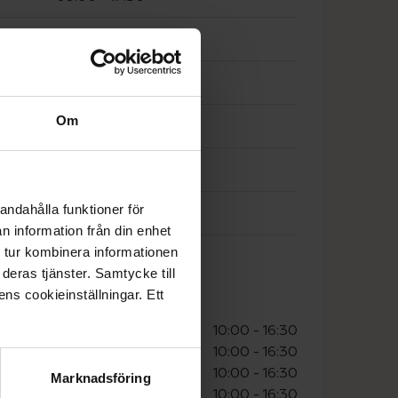
09:00
-
17:30
09:00
-
17:30
Om
09:00
-
17:30
09:00
-
17:30
andahålla funktioner för
Stängt
n information från din enhet
 tur kombinera informationen
Stängt
deras tjänster. Samtycke till
ens cookieinställningar. Ett
lser
10:00
-
16:30
10:00
-
16:30
10:00
-
16:30
Marknadsföring
10:00
-
16:30