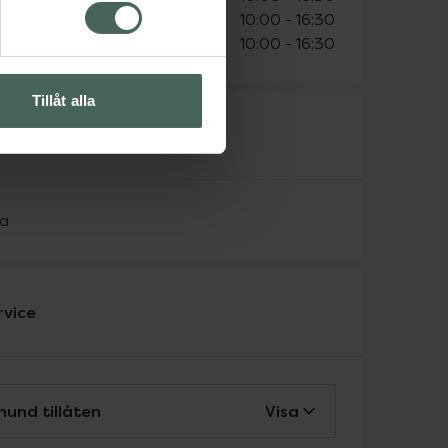
10:00
-
16:30
10:00
-
16:30
Tillåt alla
råk
ka
rvice
hund tillåten
Visa