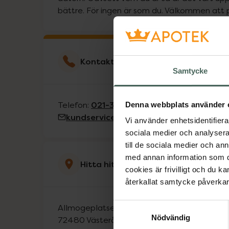
bättre. För ingen är som du. Välkommen att 
Kontakta kundservice
Samtycke
021-300288
Telefon:
Denna webbplats använder 
kundservice@kronansapotek.se
Vi använder enhetsidentifierar
sociala medier och analysera 
till de sociala medier och a
med annan information som du 
Hitta hit
cookies är frivilligt och du k
återkallat samtycke påverkar 
Samtyckesval
Allmogeplatsen 35
Nödvändig
72480
Västerås