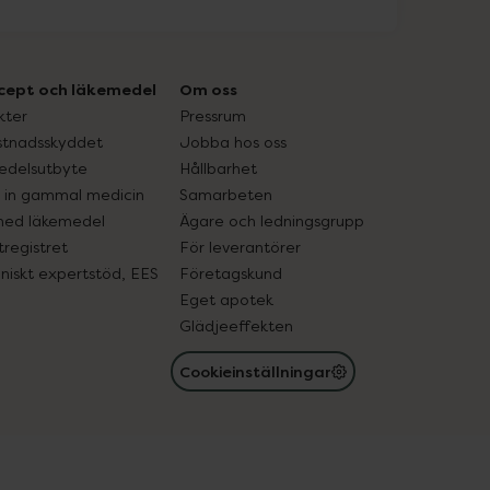
cept och läkemedel
Om oss
kter
Pressrum
tnadsskyddet
Jobba hos oss
edelsutbyte
Hållbarhet
in gammal medicin
Samarbeten
med läkemedel
Ägare och ledningsgrupp
registret
För leverantörer
oniskt expertstöd, EES
Företagskund
Eget apotek
Glädjeeffekten
Cookieinställningar