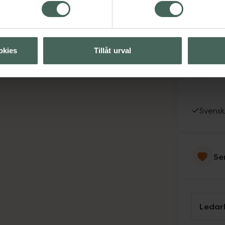
(12/8)
(13/8)
okies
Tillåt urval
Sp
Svens
Se
Ledar