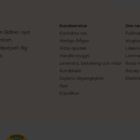
Kundservice
Om re
ån Skåne i syd
Kontakta oss
Fullma
atorn.
Vanliga frågor
Högkos
lpa just dig
Hitta apotek
Läkem
s.
Handla tryggt
Lämna 
Leverans, betalning och retur
Resa 
Kundklubb
Recept
Sajtens tillgänglighet
Elektr
App
Köpvillkor