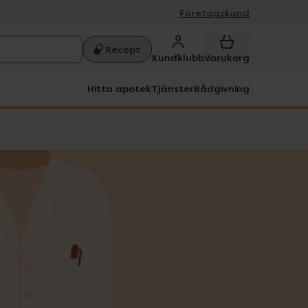
Företagskund
Recept
Kundklubb
Varukorg
Hitta apotek
Tjänster
Rådgivning