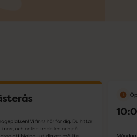
Öp
ästerås
10:
eplatsen! Vi finns här för dig. Du hittar
i norr, och online i mobilen och på
Måndag
rag att hjälpa just dig att må lite