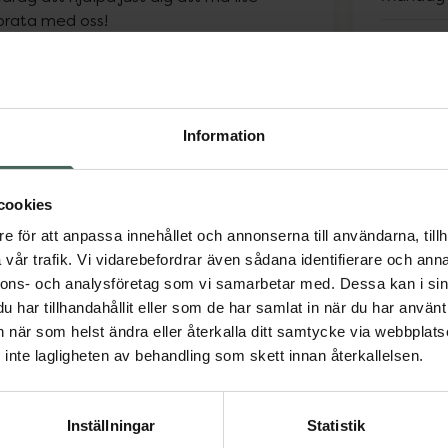
prata med oss!
Tisdag
Onsdag
Information
Torsdag
Fredag
cookies
e för att anpassa innehållet och annonserna till användarna, tillh
Lördag
vår trafik. Vi vidarebefordrar även sådana identifierare och anna
nnons- och analysföretag som vi samarbetar med. Dessa kan i sin
Söndag
har tillhandahållit eller som de har samlat in när du har använt 
an när som helst ändra eller återkalla ditt samtycke via webbplats
Avvike
inte lagligheten av behandling som skett innan återkallelsen.
(6/8)
(7/8)
(10/8)
Inställningar
Statistik
(11/8)