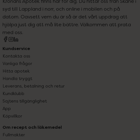
Kronans Apotek finns här för dig. Du hittar oss från Skåne i
syd till Lappland i norr, och online i mobilen och på
datorn. Oavsett vem du är så är det vårt uppdrag att
hjälpa just dig att må lite bättre. Välkommen att prata
med oss.
Kundservice
Kontakta oss
Vanliga frågor
Hitta apotek
Handla tryggt
Leverans, betalning och retur
Kundklubb
Sajtens tillgänglighet
App
Köpvillkor
Om recept och läkemedel
Fullmakter