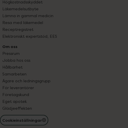
Högkostnadsskyddet
Läkemedelsutbyte
Lämna in gammal medicin
Resa med läkemedel
Receptregistret
Elektroniskt expertstöd, EES
Om oss
Pressrum
Jobba hos oss
Hållbarhet
Samarbeten
Ägare och ledningsgrupp
För leverantörer
Företagskund
Eget apotek
Glädjeeffekten
Cookieinställningar