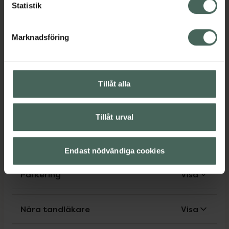
Statistik
Nära vårdcentral
Visa
Marknadsföring
Parkering för rörelsehindrad
Visa
Tillåt alla
Rullstolsanpassad åtkomst
Visa
Tillåt urval
Leverans till apotek
Visa
Endast nödvändiga cookies
Parkering
Visa
Nära tandläkare
Visa