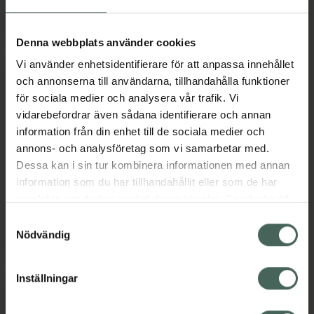
Söndag
Stängt
Denna webbplats använder cookies
Vi använder enhetsidentifierare för att anpassa innehållet
och annonserna till användarna, tillhandahålla funktioner
Språk
för sociala medier och analysera vår trafik. Vi
vidarebefordrar även sådana identifierare och annan
information från din enhet till de sociala medier och
Svenska
annons- och analysföretag som vi samarbetar med.
Engelska
Dessa kan i sin tur kombinera informationen med annan
Kroatiska
information som du har tillhandahållit eller som de har
Serbiska
samlat in när du har använt deras tjänster. Samtycke till
Tänk på att personen som pratar ett visst språk inte
cookies är frivilligt och du kan när som helst ändra eller
finns på apoteket alla dagar, så vissa avvikelser kan
Samtyckesval
återkalla ditt samtycke via webbplatsens
Nödvändig
förekomma. Kontakta oss gärna om du har frågor.
cookieinställningar. Ett återkallat samtycke påverkar inte
lagligheten av behandling som skett innan återkallelsen.
Inställningar
Service