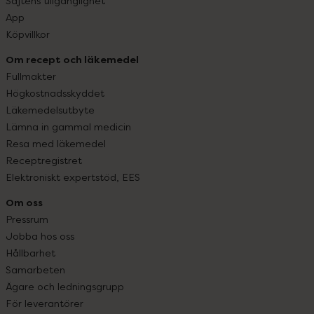
Sajtens tillgänglighet
App
Köpvillkor
Om recept och läkemedel
Fullmakter
Högkostnadsskyddet
Läkemedelsutbyte
Lämna in gammal medicin
Resa med läkemedel
Receptregistret
Elektroniskt expertstöd, EES
Om oss
Pressrum
Jobba hos oss
Hållbarhet
Samarbeten
Ägare och ledningsgrupp
För leverantörer