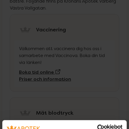
bättre. Följande finns på Kronans Apotek Varberg
Västra Vallgatan.
Vaccinering
Välkommen att vaccinera dig hos oss i
samarbete med Vaccinova. Boka din tid
via länken!
(Extern sida)
Boka tid online
Priser och information
Mät blodtryck