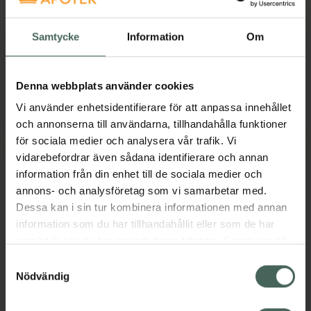
Samtycke
Information
Om
Hitta hit
Denna webbplats använder cookies
Västra Vallgatan 8A
Vi använder enhetsidentifierare för att anpassa innehållet
43244
Varberg
och annonserna till användarna, tillhandahålla funktioner
för sociala medier och analysera vår trafik. Vi
vidarebefordrar även sådana identifierare och annan
information från din enhet till de sociala medier och
Öppettider idag
annons- och analysföretag som vi samarbetar med.
10:00
-
18:00
Dessa kan i sin tur kombinera informationen med annan
information som du har tillhandahållit eller som de har
samlat in när du har använt deras tjänster. Samtycke till
cookies är frivilligt och du kan när som helst ändra eller
Måndag
10:00
-
18:00
Samtyckesval
återkalla ditt samtycke via webbplatsens
Nödvändig
cookieinställningar. Ett återkallat samtycke påverkar inte
Tisdag
10:00
-
18:00
lagligheten av behandling som skett innan återkallelsen.