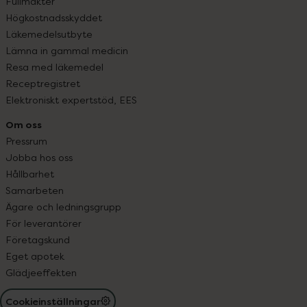
Fullmakter
Högkostnadsskyddet
Läkemedelsutbyte
Lämna in gammal medicin
Resa med läkemedel
Receptregistret
Elektroniskt expertstöd, EES
Om oss
Pressrum
Jobba hos oss
Hållbarhet
Samarbeten
Ägare och ledningsgrupp
För leverantörer
Företagskund
Eget apotek
Glädjeeffekten
Cookieinställningar