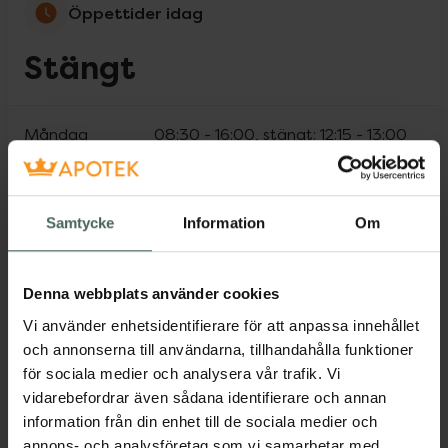
Öppettider idag
Stängt
Måndag
08:30
-
16:00
, stängt:
12:15
-
13:00
Tisdag
08:30
-
16:00
, stängt:
12:15
-
13:00
Samtycke
Information
Om
Onsdag
08:30
-
16:00
, stängt:
12:15
-
13:00
Torsdag
08:30
-
16:00
, stängt:
12:15
-
13:00
Denna webbplats använder cookies
Vi använder enhetsidentifierare för att anpassa innehållet
Fredag
08:30
-
16:00
, stängt:
12:15
-
13:00
och annonserna till användarna, tillhandahålla funktioner
för sociala medier och analysera vår trafik. Vi
Lördag
Stängt
vidarebefordrar även sådana identifierare och annan
information från din enhet till de sociala medier och
Söndag
Stängt
annons- och analysföretag som vi samarbetar med.