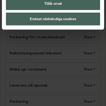
Tillåt urval
Endast nödvändiga cookies
Nära vårdcentral
Visa
Parkering för rörelsehindrad
Visa
Rullstolsanpassad åtkomst
Visa
Make up-sortiment
Visa
Leverans till apotek
Visa
Parkering
Visa