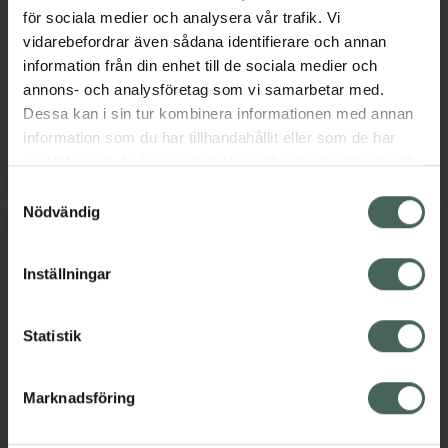
Torsdag
09:30
-
19:00
för sociala medier och analysera vår trafik. Vi
vidarebefordrar även sådana identifierare och annan
Fredag
09:30
-
19:00
information från din enhet till de sociala medier och
annons- och analysföretag som vi samarbetar med.
Lördag
10:00
-
15:00
Dessa kan i sin tur kombinera informationen med annan
information som du har tillhandahållit eller som de har
Söndag
Stängt
samlat in när du har använt deras tjänster. Samtycke till
cookies är frivilligt och du kan när som helst ändra eller
Samtyckesval
återkalla ditt samtycke via webbplatsens
Nödvändig
cookieinställningar. Ett återkallat samtycke påverkar inte
Språk
lagligheten av behandling som skett innan återkallelsen.
Inställningar
Svenska
Statistik
Engelska
Albanska
Arabiska
Marknadsföring
Kroatiska
Spanska