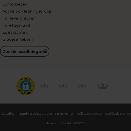
Samarbeten
Ägare och ledningsgrupp
För leverantörer
Företagskund
Eget apotek
Glädjeeffekten
Cookieinställningar
Köpvillkor
Integritetspolicy
Klubbens medlemsvillkor
Dataskyddsombud
Cookiepolicy
© Kronans Apotek AB
2026