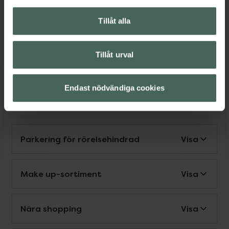
Tyska
Tillåt alla
Tänk på att personen som pratar ett visst språk inte
finns på apoteket alla dagar, så vissa avvikelser kan
förekomma. Kontakta oss gärna om du har frågor.
Tillåt urval
Endast nödvändiga cookies
Service
Parkering för rörelsehindrad
Visa
Make up-sortiment
Visa
Nära shopping
Visa