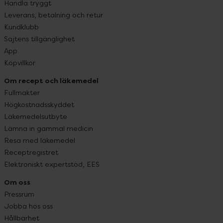
Handla tryggt
Leverans, betalning och retur
Kundklubb
Sajtens tillgänglighet
App
Köpvillkor
Om recept och läkemedel
Fullmakter
Högkostnadsskyddet
Läkemedelsutbyte
Lämna in gammal medicin
Resa med läkemedel
Receptregistret
Elektroniskt expertstöd, EES
Om oss
Pressrum
Jobba hos oss
Hållbarhet