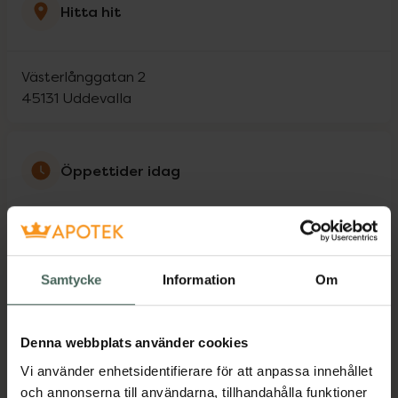
Hitta hit
Västerlånggatan 2
45131
Uddevalla
Öppettider idag
10:00
-
15:00
Måndag
09:30
-
19:00
Samtycke
Information
Om
Tisdag
09:30
-
19:00
Denna webbplats använder cookies
Onsdag
09:30
-
19:00
Vi använder enhetsidentifierare för att anpassa innehållet
och annonserna till användarna, tillhandahålla funktioner