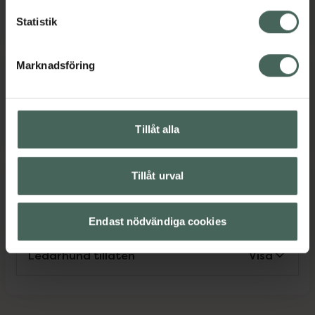
Söndag
Stängt
Statistik
Marknadsföring
Språk
Tillåt alla
Svenska
Tillåt urval
Service
Endast nödvändiga cookies
Ledarhund tillåten
Visa