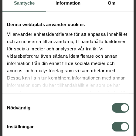
Samtycke
Information
Om
Öppettider idag
Denna webbplats använder cookies
09:00
-
17:00
Vi använder enhetsidentifierare för att anpassa innehållet
och annonserna till användarna, tillhandahålla funktioner
för sociala medier och analysera vår trafik. Vi
Måndag
09:00
-
17:00
vidarebefordrar även sådana identifierare och annan
information från din enhet till de sociala medier och
Tisdag
09:00
-
17:00
annons- och analysföretag som vi samarbetar med.
Dessa kan i sin tur kombinera informationen med annan
Onsdag
09:00
-
17:00
information som du har tillhandahållit eller som de har
samlat in när du har använt deras tjänster. Samtycke till
Torsdag
09:00
-
17:00
cookies är frivilligt och du kan när som helst ändra eller
Samtyckesval
återkalla ditt samtycke via webbplatsens
Nödvändig
cookieinställningar. Ett återkallat samtycke påverkar inte
Fredag
09:00
-
17:00
lagligheten av behandling som skett innan återkallelsen.
Inställningar
Lördag
Stängt