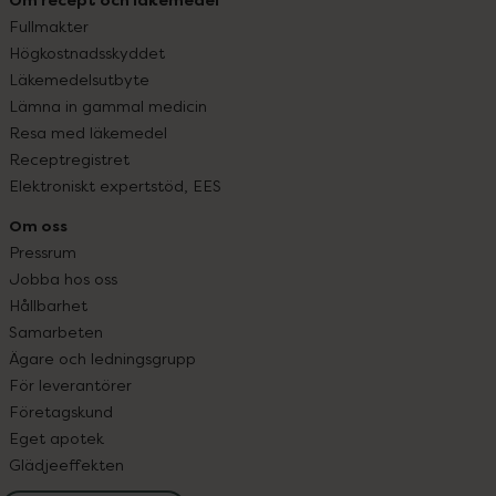
Fullmakter
Högkostnadsskyddet
Läkemedelsutbyte
Lämna in gammal medicin
Resa med läkemedel
Receptregistret
Elektroniskt expertstöd, EES
Om oss
Pressrum
Jobba hos oss
Hållbarhet
Samarbeten
Ägare och ledningsgrupp
För leverantörer
Företagskund
Eget apotek
Glädjeeffekten