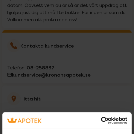
datorn. Oavsett vem du är så är det vårt uppdrag att
hjälpa just dig att må lite bättre. För ingen är som du.
Välkommen att prata med oss!
Kontakta kundservice
08-258837
Telefon:
kundservice@kronansapotek.se
Hitta hit
Tranebergsplan 1
16744
Bromma