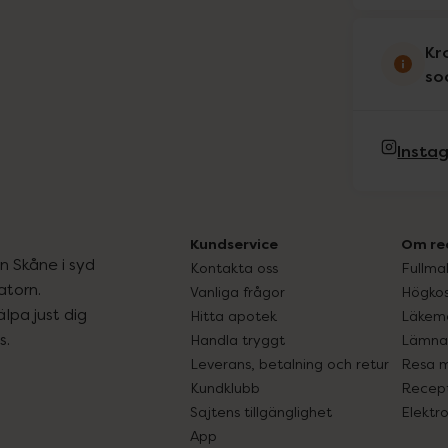
Kr
so
Insta
Kundservice
Om re
ån Skåne i syd
Kontakta oss
Fullma
atorn.
Vanliga frågor
Högkos
lpa just dig
Hitta apotek
Läkem
s.
Handla tryggt
Lämna 
Leverans, betalning och retur
Resa 
Kundklubb
Recept
Sajtens tillgänglighet
Elektr
App