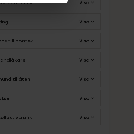
up-sortiment
Visa
ring
Visa
ns till apotek
Visa
tandläkare
Visa
hund tillåten
Visa
atser
Visa
ollektivtrafik
Visa