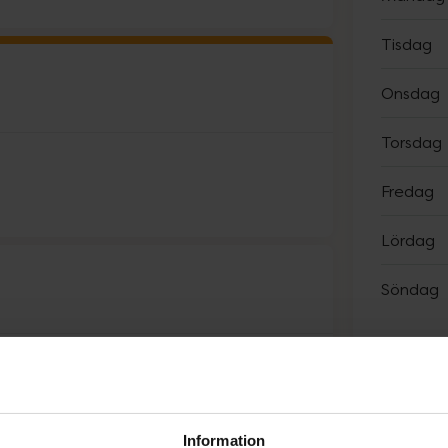
Tisdag
Onsdag
Torsdag
Fredag
Lördag
Söndag
Sp
Information