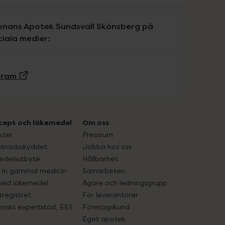
onans Apotek Sundsvall Skönsberg på
ciala medier:
(Extern sida)
gram
cept och läkemedel
Om oss
kter
Pressrum
tnadsskyddet
Jobba hos oss
edelsutbyte
Hållbarhet
in gammal medicin
Samarbeten
med läkemedel
Ägare och ledningsgrupp
registret
För leverantörer
oniskt expertstöd, EES
Företagskund
Eget apotek