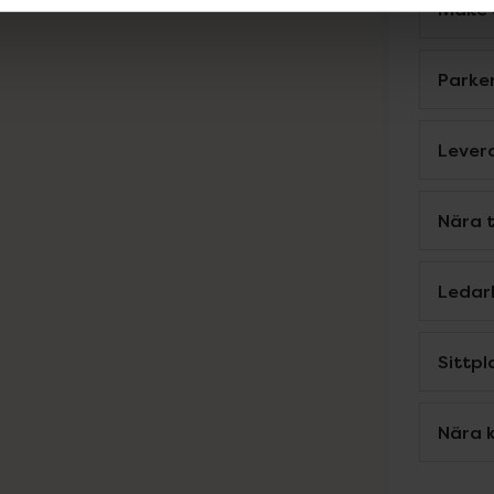
Make 
Parke
Levera
Nära 
Ledar
Sittpl
Nära k