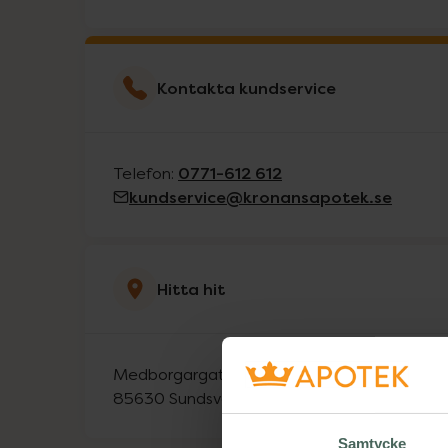
Kontakta kundservice
0771-612 612
Telefon:
kundservice@kronansapotek.se
Hitta hit
Medborgargatan 30D
85630
Sundsvall
Samtycke