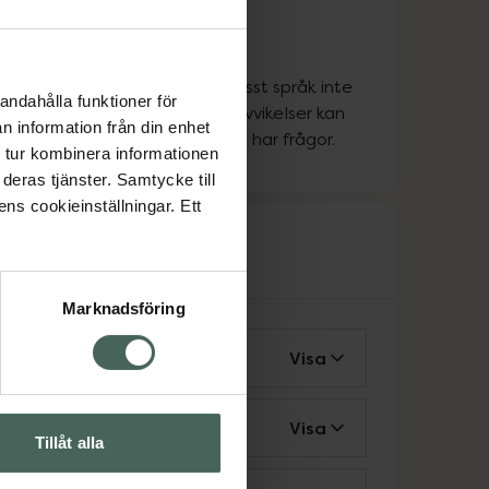
ka
ka
att personen som pratar ett visst språk inte
andahålla funktioner för
apoteket alla dagar, så vissa avvikelser kan
n information från din enhet
a. Kontakta oss gärna om du har frågor.
 tur kombinera informationen
deras tjänster. Samtycke till
ens cookieinställningar. Ett
rvice
Marknadsföring
vårdcentral
Visa
ing för rörelsehindrad
Visa
Tillåt alla