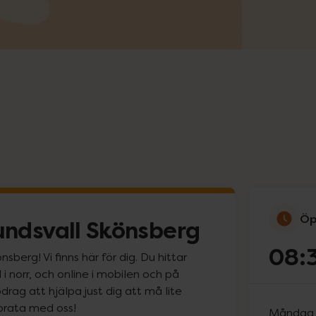
Öp
ndsvall Skönsberg
08:
berg! Vi finns här för dig. Du hittar
i norr, och online i mobilen och på
rag att hjälpa just dig att må lite
prata med oss!
Måndag