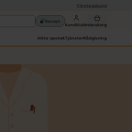
Företagskund
Recept
Kundklubb
Varukorg
Hitta apotek
Tjänster
Rådgivning