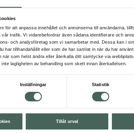
Svens
Arabis
cookies
Tänk på 
e för att anpassa innehållet och annonserna till användarna, tillh
finns på 
vår trafik. Vi vidarebefordrar även sådana identifierare och anna
förekomm
nnons- och analysföretag som vi samarbetar med. Dessa kan i sin
har tillhandahållit eller som de har samlat in när du har använt 
an när som helst ändra eller återkalla ditt samtycke via webbplats
inte lagligheten av behandling som skett innan återkallelsen.
Se
Inställningar
Statistik
Nära 
Parker
okies
Tillåt urval