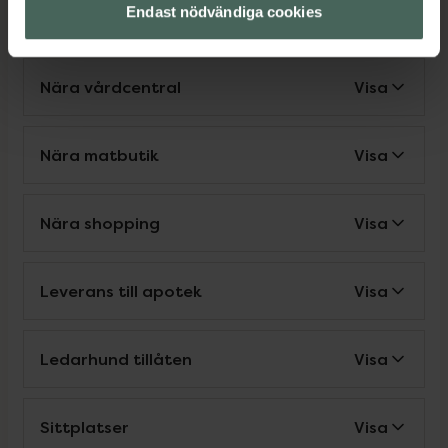
Endast nödvändiga cookies
Nära vårdcentral
Visa
Nära matbutik
Visa
Nära shopping
Visa
Leverans till apotek
Visa
Ledarhund tillåten
Visa
Sittplatser
Visa