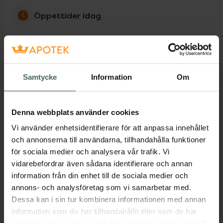
Öppettider idag
08:00
-
18:00
Måndag
08:00
-
18:00
Samtycke
Information
Om
Tisdag
08:00
-
18:00
Denna webbplats använder cookies
Onsdag
08:00
-
18:00
Vi använder enhetsidentifierare för att anpassa innehållet
och annonserna till användarna, tillhandahålla funktioner
Torsdag
08:00
-
18:00
för sociala medier och analysera vår trafik. Vi
vidarebefordrar även sådana identifierare och annan
Fredag
08:00
-
18:00
information från din enhet till de sociala medier och
annons- och analysföretag som vi samarbetar med.
Lördag
10:00
-
15:00
Dessa kan i sin tur kombinera informationen med annan
information som du har tillhandahållit eller som de har
Söndag
Stängt