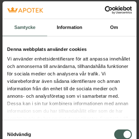
11251
Stockholm
Samtycke
Information
Om
Öppettider idag
09:00
-
18:00
Denna webbplats använder cookies
Vi använder enhetsidentifierare för att anpassa innehållet
och annonserna till användarna, tillhandahålla funktioner
Stängt:
13:30
-
14:15
för sociala medier och analysera vår trafik. Vi
Måndag
09:00
-
18:00
, stängt:
13:30
-
14:15
vidarebefordrar även sådana identifierare och annan
information från din enhet till de sociala medier och
Tisdag
09:00
-
18:00
, stängt:
13:30
-
14:15
annons- och analysföretag som vi samarbetar med.
Dessa kan i sin tur kombinera informationen med annan
Onsdag
09:00
-
18:00
, stängt:
13:30
-
14:15
information som du har tillhandahållit eller som de har
samlat in när du har använt deras tjänster. Samtycke till
Torsdag
09:00
-
18:00
, stängt:
13:30
-
14:15
cookies är frivilligt och du kan när som helst ändra eller
Samtyckesval
återkalla ditt samtycke via webbplatsens
Nödvändig
Fredag
09:00
-
18:00
, stängt:
13:30
-
14:15