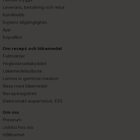
Leverans, betalning och retur
Kundklubb
Sajtens tillgänglighet
App
Köpvillkor
Om recept och läkemedel
Fullmakter
Högkostnadsskyddet
Läkemedelsutbyte
Lämna in gammal medicin
Resa med läkemedel
Receptregistret
Elektroniskt expertstöd, EES
Om oss
Pressrum
Jobba hos oss
Hållbarhet