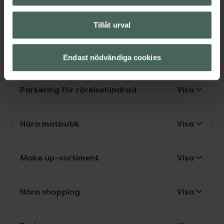
Service
Tillåt urval
Nära vårdcentral
Visa
Endast nödvändiga cookies
Parkering för rörelsehindrad
Visa
Nära matbutik
Visa
Make up-sortiment
Visa
Nära shopping
Visa