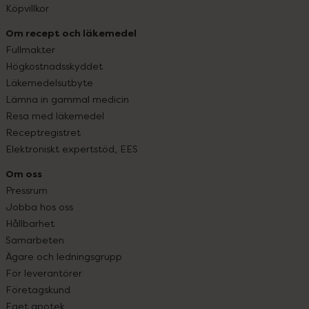
Köpvillkor
Om recept och läkemedel
Fullmakter
Högkostnadsskyddet
Läkemedelsutbyte
Lämna in gammal medicin
Resa med läkemedel
Receptregistret
Elektroniskt expertstöd, EES
Om oss
Pressrum
Jobba hos oss
Hållbarhet
Samarbeten
Ägare och ledningsgrupp
För leverantörer
Företagskund
Eget apotek