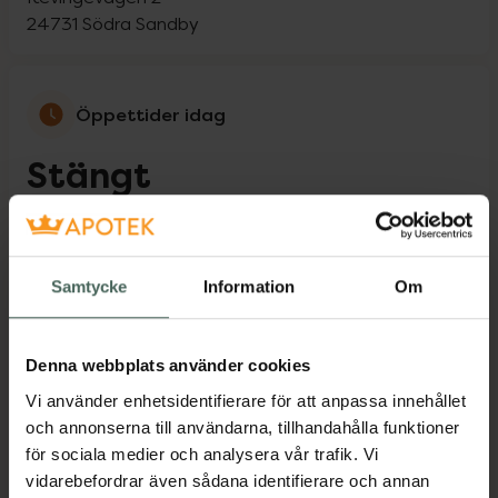
24731
Södra Sandby
Öppettider idag
Stängt
Måndag
09:00
-
18:00
Samtycke
Information
Om
Tisdag
09:00
-
18:00
Onsdag
09:00
-
18:00
Denna webbplats använder cookies
Vi använder enhetsidentifierare för att anpassa innehållet
Torsdag
09:00
-
18:00
och annonserna till användarna, tillhandahålla funktioner
för sociala medier och analysera vår trafik. Vi
Fredag
09:00
-
18:00
vidarebefordrar även sådana identifierare och annan