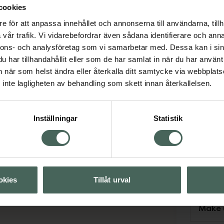
cookies
Svens
e för att anpassa innehållet och annonserna till användarna, tillh
Engels
vår trafik. Vi vidarebefordrar även sådana identifierare och anna
Arabis
nnons- och analysföretag som vi samarbetar med. Dessa kan i sin
Tänk på 
har tillhandahållit eller som de har samlat in när du har använt 
finns på 
an när som helst ändra eller återkalla ditt samtycke via webbplats
förekomm
inte lagligheten av behandling som skett innan återkallelsen.
Inställningar
Statistik
Se
Parker
okies
Tillåt urval
Make 