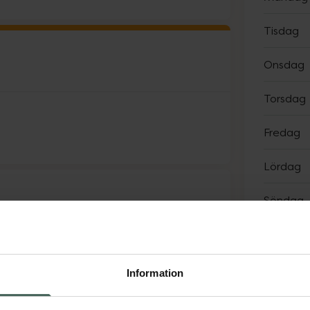
Tisdag
Onsdag
Torsdag
Fredag
Lördag
Söndag
Sp
Information