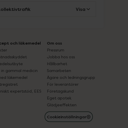
ollektivtrafik
Visa
cept och läkemedel
Om oss
kter
Pressrum
tnadsskyddet
Jobba hos oss
edelsutbyte
Hållbarhet
in gammal medicin
Samarbeten
med läkemedel
Ägare och ledningsgrupp
registret
För leverantörer
oniskt expertstöd, EES
Företagskund
Eget apotek
Glädjeeffekten
Cookieinställningar