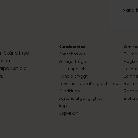
Nära k
Kundservice
Om re
ån Skåne i syd
Kontakta oss
Fullma
atorn.
Vanliga frågor
Högkos
lpa just dig
Hitta apotek
Läkem
s.
Handla tryggt
Lämna 
Leverans, betalning och retur
Resa 
Kundklubb
Recept
Sajtens tillgänglighet
Elektr
App
Köpvillkor