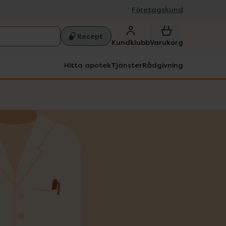
Företagskund
Recept
Kundklubb
Varukorg
Hitta apotek
Tjänster
Rådgivning