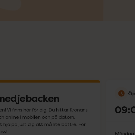
Öp
Smedjebacken
09:
Vi finns här för dig. Du hittar Kronans
och online i mobilen och på datorn.
hjälpa just dig att må lite bättre. För
oss!
Måndag