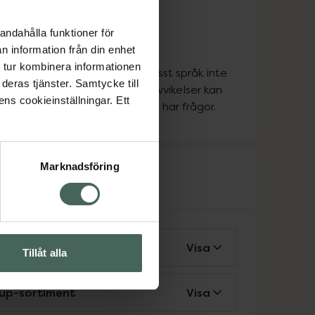
ka
andahålla funktioner för
ka
n information från din enhet
ka
 tur kombinera informationen
att personen som pratar ett visst språk inte
deras tjänster. Samtycke till
apoteket alla dagar, så vissa avvikelser kan
ens cookieinställningar. Ett
a. Kontakta oss gärna om du har frågor.
Marknadsföring
rvice
ing för rörelsehindrad
Visa
Tillåt alla
up-sortiment
Visa