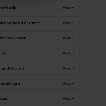
matbutik
Visa
tolsanpassad åtkomst
Visa
ns till apotek
Visa
ring
Visa
hund tillåten
Visa
tandläkare
Visa
atser
Visa