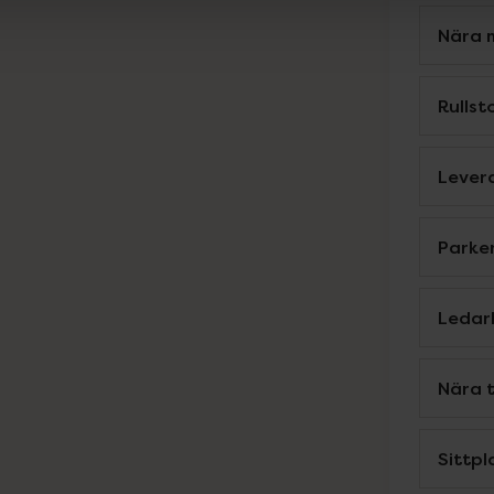
Nära 
Rulls
Levera
Parke
Ledar
Nära 
Sittpl