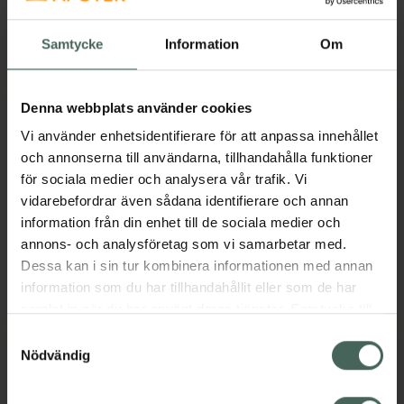
Lördag
10:00
-
14:00
Samtycke
Information
Om
Söndag
Stängt
Denna webbplats använder cookies
Språk
Vi använder enhetsidentifierare för att anpassa innehållet
och annonserna till användarna, tillhandahålla funktioner
för sociala medier och analysera vår trafik. Vi
Svenska
vidarebefordrar även sådana identifierare och annan
Engelska
information från din enhet till de sociala medier och
Tänk på att personen som pratar ett visst språk inte
annons- och analysföretag som vi samarbetar med.
finns på apoteket alla dagar, så vissa avvikelser kan
Dessa kan i sin tur kombinera informationen med annan
förekomma. Kontakta oss gärna om du har frågor.
information som du har tillhandahållit eller som de har
samlat in när du har använt deras tjänster. Samtycke till
cookies är frivilligt och du kan när som helst ändra eller
Samtyckesval
återkalla ditt samtycke via webbplatsens
Nödvändig
Service
cookieinställningar. Ett återkallat samtycke påverkar inte
lagligheten av behandling som skett innan återkallelsen.