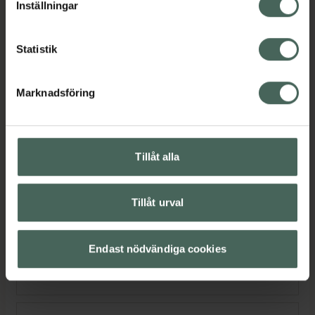
Inställningar
Nära vårdcentral
Visa
Statistik
Rullstolsanpassad åtkomst
Visa
Marknadsföring
Make up-sortiment
Visa
Tillåt alla
Nära matbutik
Visa
Tillåt urval
Leverans till apotek
Visa
Endast nödvändiga cookies
Nära veterinär
Visa