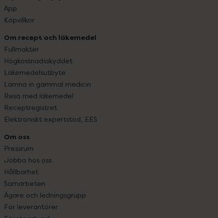
App
Köpvillkor
Om recept och läkemedel
Fullmakter
Högkostnadsskyddet
Läkemedelsutbyte
Lämna in gammal medicin
Resa med läkemedel
Receptregistret
Elektroniskt expertstöd, EES
Om oss
Pressrum
Jobba hos oss
Hållbarhet
Samarbeten
Ägare och ledningsgrupp
För leverantörer