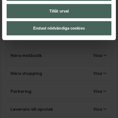
Tillåt urval
Service
Endast nödvändiga cookies
Make up-sortiment
Visa
Nära matbutik
Visa
Nära shopping
Visa
Parkering
Visa
Leverans till apotek
Visa