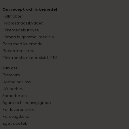
Om recept och läkemedel
Fullmakter
Högkostnadsskyddet
Läkemedelsutbyte
Lämna in gammal medicin
Resa med läkemedel
Receptregistret
Elektroniskt expertstöd, EES
Om oss
Pressrum
Jobba hos oss
Hållbarhet
Samarbeten
Ägare och ledningsgrupp
För leverantörer
Företagskund
Eget apotek