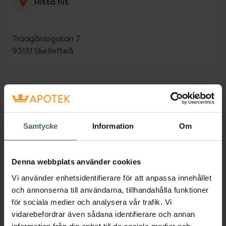
Hitta hit
Trädgårdsgatan 7
93131
Skellefteå
Öppettider idag
Stängt
Samtycke
Information
Om
Måndag
09:00
-
17:00
Denna webbplats använder cookies
Tisdag
09:00
-
17:00
Vi använder enhetsidentifierare för att anpassa innehållet
och annonserna till användarna, tillhandahålla funktioner
Onsdag
09:00
-
17:00
för sociala medier och analysera vår trafik. Vi
vidarebefordrar även sådana identifierare och annan