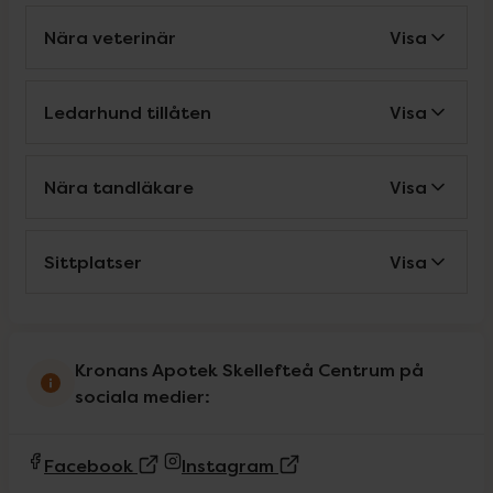
Nära veterinär
Visa
Ledarhund tillåten
Visa
Nära tandläkare
Visa
Sittplatser
Visa
Kronans Apotek Skellefteå Centrum på
sociala medier:
(Extern sida)
(Extern sida)
Facebook
Instagram