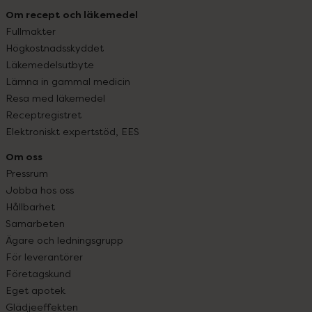
Om recept och läkemedel
Fullmakter
Högkostnadsskyddet
Läkemedelsutbyte
Lämna in gammal medicin
Resa med läkemedel
Receptregistret
Elektroniskt expertstöd, EES
Om oss
Pressrum
Jobba hos oss
Hållbarhet
Samarbeten
Ägare och ledningsgrupp
För leverantörer
Företagskund
Eget apotek
Glädjeeffekten