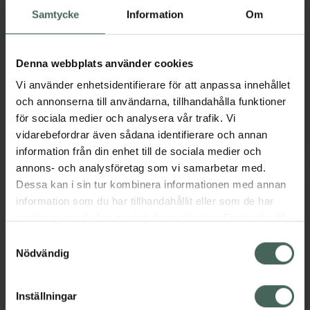
Samtycke
Information
Om
Torsdag
09:30
-
18:30
Denna webbplats använder cookies
Fredag
09:30
-
18:30
Vi använder enhetsidentifierare för att anpassa innehållet
Lördag
10:00
-
15:00
och annonserna till användarna, tillhandahålla funktioner
för sociala medier och analysera vår trafik. Vi
Söndag
Stängt
vidarebefordrar även sådana identifierare och annan
information från din enhet till de sociala medier och
annons- och analysföretag som vi samarbetar med.
Dessa kan i sin tur kombinera informationen med annan
Språk
information som du har tillhandahållit eller som de har
samlat in när du har använt deras tjänster. Samtycke till
cookies är frivilligt och du kan när som helst ändra eller
Samtyckesval
Svenska
återkalla ditt samtycke via webbplatsens
Nödvändig
Engelska
cookieinställningar. Ett återkallat samtycke påverkar inte
Arabiska
lagligheten av behandling som skett innan återkallelsen.
Inställningar
Bengali