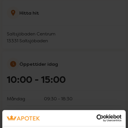
Hitta hit
Saltsjöbaden Centrum
13331
Saltsjöbaden
Öppettider idag
10:00
-
15:00
Måndag
09:30
-
18:30
Tisdag
09:30
-
18:30
Onsdag
09:30
-
18:30