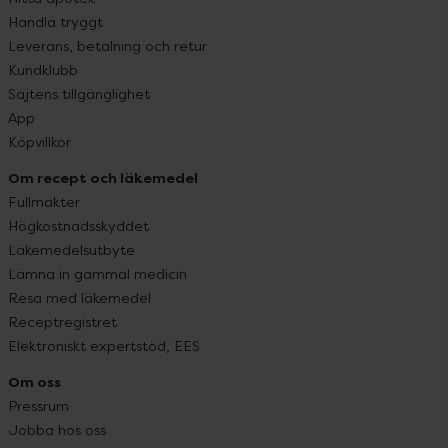
Handla tryggt
Leverans, betalning och retur
Kundklubb
Sajtens tillgänglighet
App
Köpvillkor
Om recept och läkemedel
Fullmakter
Högkostnadsskyddet
Läkemedelsutbyte
Lämna in gammal medicin
Resa med läkemedel
Receptregistret
Elektroniskt expertstöd, EES
Om oss
Pressrum
Jobba hos oss