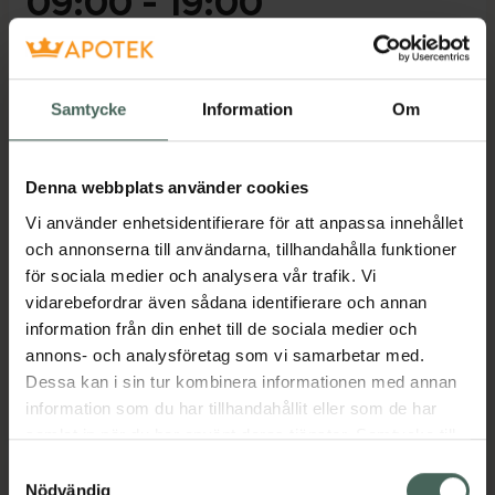
09:00
-
19:00
Måndag
09:00
-
19:00
Samtycke
Information
Om
Tisdag
09:00
-
19:00
Onsdag
09:00
-
19:00
Denna webbplats använder cookies
Vi använder enhetsidentifierare för att anpassa innehållet
Torsdag
09:00
-
19:00
och annonserna till användarna, tillhandahålla funktioner
för sociala medier och analysera vår trafik. Vi
Fredag
09:00
-
19:00
vidarebefordrar även sådana identifierare och annan
information från din enhet till de sociala medier och
Lördag
10:00
-
17:00
annons- och analysföretag som vi samarbetar med.
Dessa kan i sin tur kombinera informationen med annan
Söndag
10:00
-
17:00
information som du har tillhandahållit eller som de har
samlat in när du har använt deras tjänster. Samtycke till
cookies är frivilligt och du kan när som helst ändra eller
Samtyckesval
återkalla ditt samtycke via webbplatsens
Nödvändig