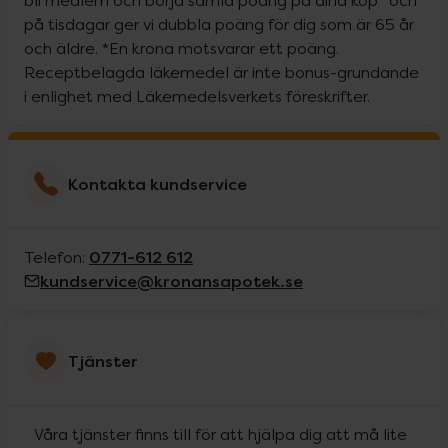
bli medlem och börja samla poäng på dina köp* och
på tisdagar ger vi dubbla poäng för dig som är 65 år
och äldre. *En krona motsvarar ett poäng.
Receptbelagda läkemedel är inte bonus-grundande
i enlighet med Läkemedelsverkets föreskrifter.
Kontakta kundservice
0771-612 612
Telefon:
kundservice@kronansapotek.se
Tjänster
Våra tjänster finns till för att hjälpa dig att må lite