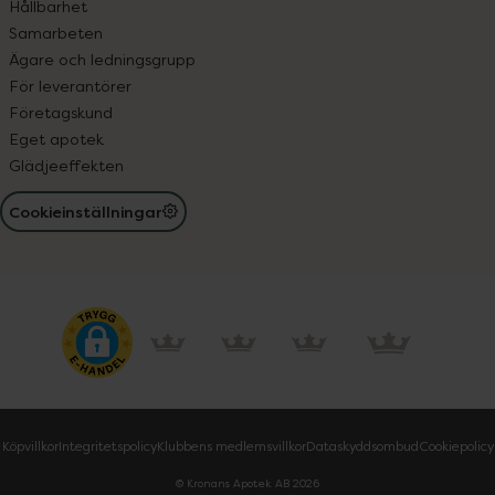
Hållbarhet
Samarbeten
Ägare och ledningsgrupp
För leverantörer
Företagskund
Eget apotek
Glädjeeffekten
Cookieinställningar
Köpvillkor
Integritetspolicy
Klubbens medlemsvillkor
Dataskyddsombud
Cookiepolicy
© Kronans Apotek AB
2026