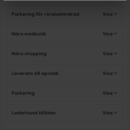
Parkering för rörelsehindrad
Visa
Nära matbutik
Visa
Nära shopping
Visa
Leverans till apotek
Visa
Parkering
Visa
Ledarhund tillåten
Visa