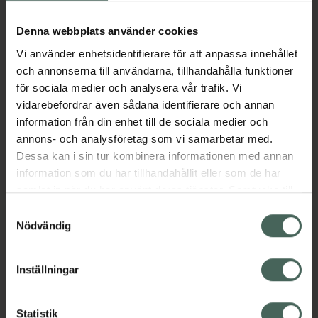
Onsdag
10:00
-
19:00
Denna webbplats använder cookies
Vi använder enhetsidentifierare för att anpassa innehållet
Torsdag
10:00
-
19:00
och annonserna till användarna, tillhandahålla funktioner
för sociala medier och analysera vår trafik. Vi
Fredag
10:00
-
19:00
vidarebefordrar även sådana identifierare och annan
information från din enhet till de sociala medier och
Lördag
10:00
-
17:00
annons- och analysföretag som vi samarbetar med.
Dessa kan i sin tur kombinera informationen med annan
Söndag
11:00
-
17:00
information som du har tillhandahållit eller som de har
samlat in när du har använt deras tjänster. Samtycke till
cookies är frivilligt och du kan när som helst ändra eller
Samtyckesval
återkalla ditt samtycke via webbplatsens
Nödvändig
Språk
cookieinställningar. Ett återkallat samtycke påverkar inte
lagligheten av behandling som skett innan återkallelsen.
Inställningar
Svenska
Engelska
Statistik