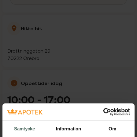
Hitta hit
Drottninggatan 29
70222
Örebro
Öppettider idag
10:00
-
17:00
Måndag
10:00
-
19:00
Samtycke
Information
Om
Tisdag
10:00
-
19:00