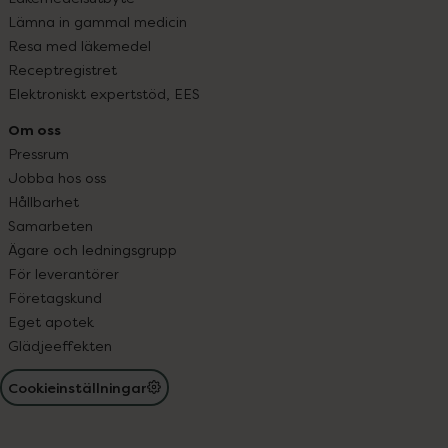
Lämna in gammal medicin
Resa med läkemedel
Receptregistret
Elektroniskt expertstöd, EES
Om oss
Pressrum
Jobba hos oss
Hållbarhet
Samarbeten
Ägare och ledningsgrupp
För leverantörer
Företagskund
Eget apotek
Glädjeeffekten
Cookieinställningar