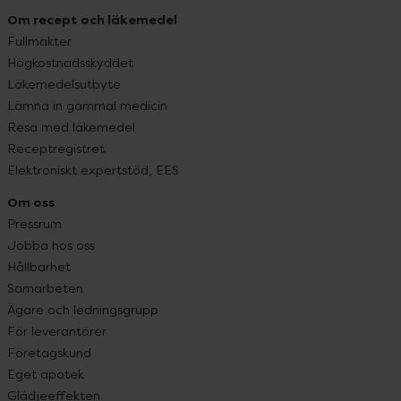
Om recept och läkemedel
Fullmakter
Högkostnadsskyddet
Läkemedelsutbyte
Lämna in gammal medicin
Resa med läkemedel
Receptregistret
Elektroniskt expertstöd, EES
Om oss
Pressrum
Jobba hos oss
Hållbarhet
Samarbeten
Ägare och ledningsgrupp
För leverantörer
Företagskund
Eget apotek
Glädjeeffekten