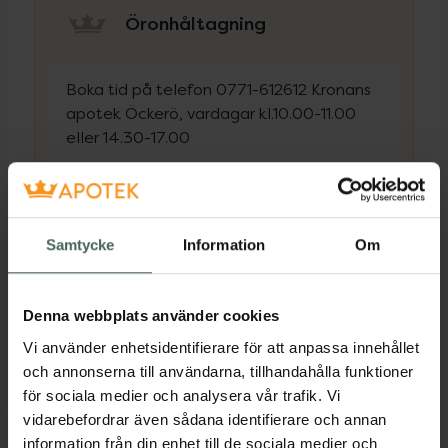
Öronhåltagning
Boka tid på telefon 0771-612612 Kronans
apotek Öckerö, vardagar kl.10.00-11.00
eller 14.30-17.00
Inhalationsvägledning
Samtycke
Information
Om
Ingen bokning behövs utan utförs i
samband att du hämtar ut ditt recept.
Denna webbplats använder cookies
Priser och information
Vi använder enhetsidentifierare för att anpassa innehållet
och annonserna till användarna, tillhandahålla funktioner
för sociala medier och analysera vår trafik. Vi
vidarebefordrar även sådana identifierare och annan
information från din enhet till de sociala medier och