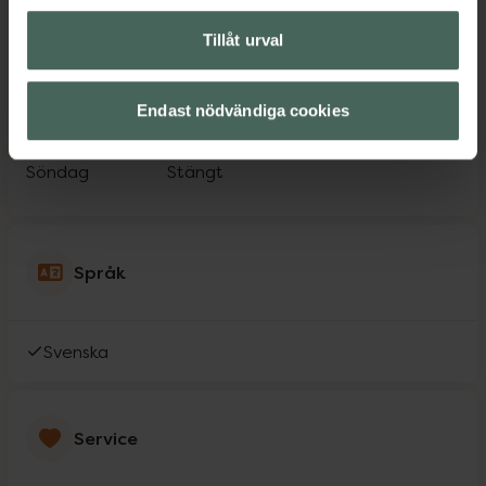
Torsdag
08:30
-
18:30
Tillåt urval
Fredag
08:30
-
18:30
Endast nödvändiga cookies
Lördag
09:30
-
13:00
Söndag
Stängt
Språk
Svenska
Service