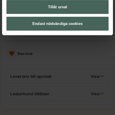
Tillåt urval
Språk
Endast nödvändiga cookies
Svenska
Service
Leverans till apotek
Visa
Ledarhund tillåten
Visa