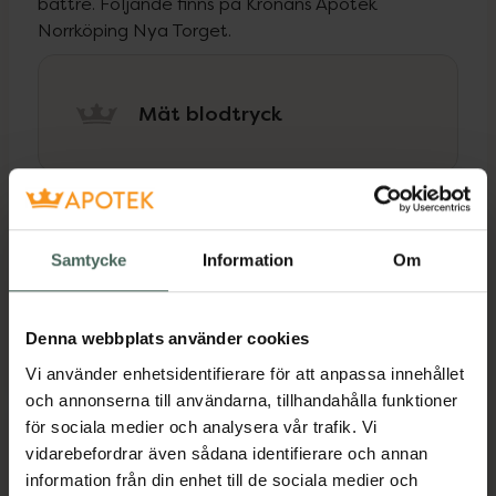
bättre. Följande finns på Kronans Apotek
Norrköping Nya Torget.
Mät blodtryck
Hitta hit
Samtycke
Information
Om
Hospitalsgatan 26
Denna webbplats använder cookies
60227
Norrköping
Vi använder enhetsidentifierare för att anpassa innehållet
och annonserna till användarna, tillhandahålla funktioner
för sociala medier och analysera vår trafik. Vi
vidarebefordrar även sådana identifierare och annan
Öppettider idag
information från din enhet till de sociala medier och