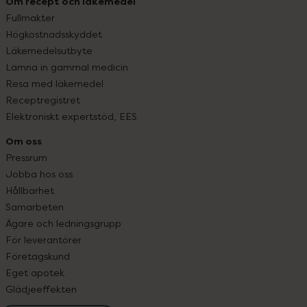
Om recept och läkemedel
Fullmakter
Högkostnadsskyddet
Läkemedelsutbyte
Lämna in gammal medicin
Resa med läkemedel
Receptregistret
Elektroniskt expertstöd, EES
Om oss
Pressrum
Jobba hos oss
Hållbarhet
Samarbeten
Ägare och ledningsgrupp
För leverantörer
Företagskund
Eget apotek
Glädjeeffekten