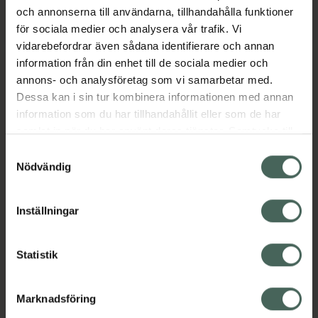
och annonserna till användarna, tillhandahålla funktioner
Söndag
10:00
-
16:00
för sociala medier och analysera vår trafik. Vi
vidarebefordrar även sådana identifierare och annan
information från din enhet till de sociala medier och
annons- och analysföretag som vi samarbetar med.
Språk
Dessa kan i sin tur kombinera informationen med annan
information som du har tillhandahållit eller som de har
samlat in när du har använt deras tjänster. Samtycke till
Svenska
cookies är frivilligt och du kan när som helst ändra eller
Engelska
Samtyckesval
återkalla ditt samtycke via webbplatsens
Persiska
Nödvändig
cookieinställningar. Ett återkallat samtycke påverkar inte
Ryska
lagligheten av behandling som skett innan återkallelsen.
Thailändska
Inställningar
Ukrainska
Urdu
Tänk på att personen som pratar ett visst språk inte
Statistik
finns på apoteket alla dagar, så vissa avvikelser kan
förekomma. Kontakta oss gärna om du har frågor.
Marknadsföring