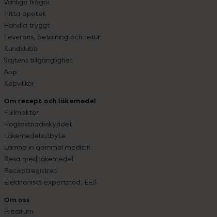
Vanliga frågor
Hitta apotek
Handla tryggt
Leverans, betalning och retur
Kundklubb
Sajtens tillgänglighet
App
Köpvillkor
Om recept och läkemedel
Fullmakter
Högkostnadsskyddet
Läkemedelsutbyte
Lämna in gammal medicin
Resa med läkemedel
Receptregistret
Elektroniskt expertstöd, EES
Om oss
Pressrum