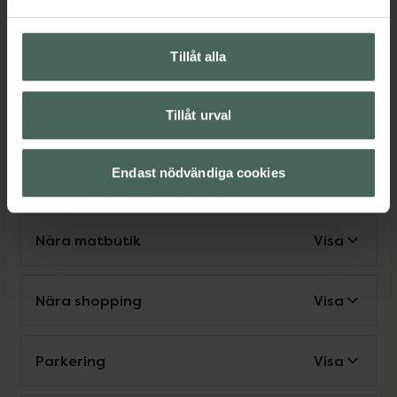
Service
Tillåt alla
Tillåt urval
Make up-sortiment
Visa
Endast nödvändiga cookies
Rullstolsanpassad åtkomst
Visa
Nära matbutik
Visa
Nära shopping
Visa
Parkering
Visa