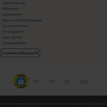
Jobba hos oss
Hållbarhet
Samarbeten
Ägare och ledningsgrupp
För leverantörer
Företagskund
Eget apotek
Glädjeeffekten
Cookieinställningar
Köpvillkor
Integritetspolicy
Klubbens medlemsvillkor
Dataskyddsombud
Cookiepolicy