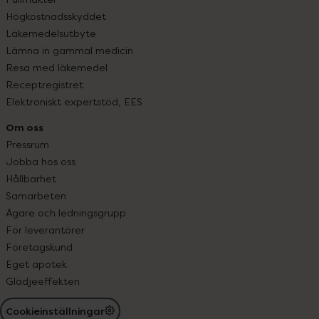
Högkostnadsskyddet
Läkemedelsutbyte
Lämna in gammal medicin
Resa med läkemedel
Receptregistret
Elektroniskt expertstöd, EES
Om oss
Pressrum
Jobba hos oss
Hållbarhet
Samarbeten
Ägare och ledningsgrupp
För leverantörer
Företagskund
Eget apotek
Glädjeeffekten
Cookieinställningar