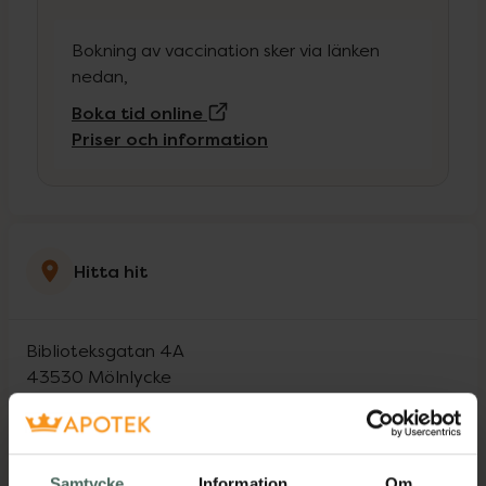
Bokning av vaccination sker via länken
nedan,
(Extern sida)
Boka tid online
Priser och information
Hitta hit
Biblioteksgatan 4A
43530
Mölnlycke
Öppettider idag
Samtycke
Information
Om