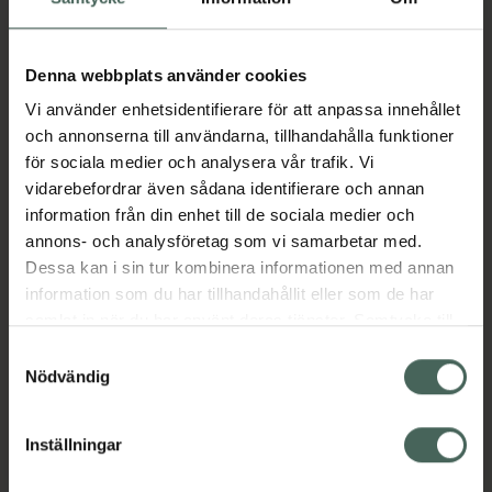
09:00
-
18:30
Denna webbplats använder cookies
Vi använder enhetsidentifierare för att anpassa innehållet
Måndag
09:00
-
18:30
och annonserna till användarna, tillhandahålla funktioner
för sociala medier och analysera vår trafik. Vi
Tisdag
09:00
-
18:30
vidarebefordrar även sådana identifierare och annan
information från din enhet till de sociala medier och
Onsdag
09:00
-
18:30
annons- och analysföretag som vi samarbetar med.
Dessa kan i sin tur kombinera informationen med annan
Torsdag
09:00
-
18:30
information som du har tillhandahållit eller som de har
samlat in när du har använt deras tjänster. Samtycke till
Fredag
09:00
-
18:30
cookies är frivilligt och du kan när som helst ändra eller
Samtyckesval
återkalla ditt samtycke via webbplatsens
Nödvändig
Lördag
10:00
-
14:00
cookieinställningar. Ett återkallat samtycke påverkar inte
lagligheten av behandling som skett innan återkallelsen.
Söndag
Stängt
Inställningar