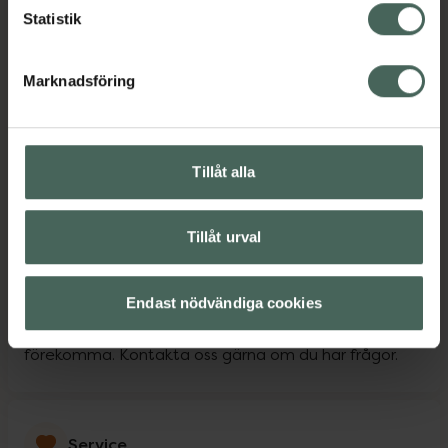
Statistik
Språk
Marknadsföring
Svenska
Engelska
Arabiska
Tillåt alla
Finska
Kurdiska
Norska
Tillåt urval
Persiska
Tyska
Endast nödvändiga cookies
Tänk på att personen som pratar ett visst språk inte
finns på apoteket alla dagar, så vissa avvikelser kan
förekomma. Kontakta oss gärna om du har frågor.
Service