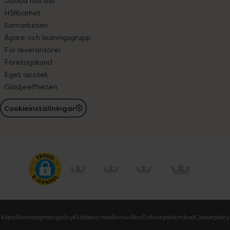
Jobba hos oss
Hållbarhet
Samarbeten
Ägare och ledningsgrupp
För leverantörer
Företagskund
Eget apotek
Glädjeeffekten
Cookieinställningar
Köpvillkor
Integritetspolicy
Klubbens medlemsvillkor
Dataskyddsombud
Cookiepolicy