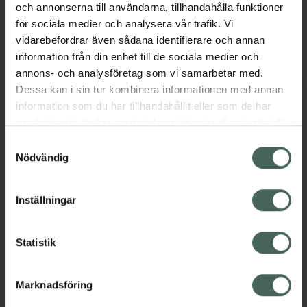
och annonserna till användarna, tillhandahålla funktioner
för sociala medier och analysera vår trafik. Vi
Lördag
10:00
-
15:00
vidarebefordrar även sådana identifierare och annan
information från din enhet till de sociala medier och
Söndag
Stängt
annons- och analysföretag som vi samarbetar med.
Dessa kan i sin tur kombinera informationen med annan
information som du har tillhandahållit eller som de har
samlat in när du har använt deras tjänster. Samtycke till
Språk
cookies är frivilligt och du kan när som helst ändra eller
Samtyckesval
återkalla ditt samtycke via webbplatsens
Nödvändig
cookieinställningar. Ett återkallat samtycke påverkar inte
Svenska
lagligheten av behandling som skett innan återkallelsen.
Engelska
Inställningar
Tyska
Tänk på att personen som pratar ett visst språk inte
finns på apoteket alla dagar, så vissa avvikelser kan
Statistik
förekomma. Kontakta oss gärna om du har frågor.
Marknadsföring