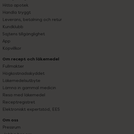
Hitta apotek
Handla tryggt
Leverans, betalning och retur
Kundklubb
Sajtens tillgänglighet
App
Köpvillkor
Om recept och läkemedel
Fullmakter
Högkostnadsskyddet
Läkemedelsutbyte
Lämna in gammal medicin
Resa med läkemedel
Receptregistret
Elektroniskt expertstöd, EES
Om oss
Pressrum