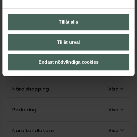
Tillåt alla
Rullstolsanpassad åtkomst
Visa
Tillåt urval
Nära matbutik
Visa
Endast nödvändiga cookies
Make up-sortiment
Visa
Nära shopping
Visa
Parkering
Visa
Nära tandläkare
Visa