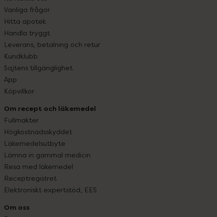
Vanliga frågor
Hitta apotek
Handla tryggt
Leverans, betalning och retur
Kundklubb
Sajtens tillgänglighet
App
Köpvillkor
Om recept och läkemedel
Fullmakter
Högkostnadsskyddet
Läkemedelsutbyte
Lämna in gammal medicin
Resa med läkemedel
Receptregistret
Elektroniskt expertstöd, EES
Om oss