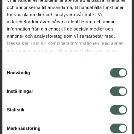
Vi använder enhetsidentifierare för att anpassa innehållet
och annonserna till användarna, tillhandahålla funktioner
för sociala medier och analysera vår trafik. Vi
Språk
vidarebefordrar även sådana identifierare och annan
information från din enhet till de sociala medier och
annons- och analysföretag som vi samarbetar med.
Svenska
Dessa kan i sin tur kombinera informationen med annan
Engelska
information som du har tillhandahållit eller som de har
Albanska
samlat in när du har använt deras tjänster. Samtycke till
Arabiska
cookies är frivilligt och du kan när som helst ändra eller
Samtyckesval
Kroatiska
återkalla ditt samtycke via webbplatsens
Nödvändig
Rumänska
cookieinställningar. Ett återkallat samtycke påverkar inte
Turkiska
lagligheten av behandling som skett innan återkallelsen.
Inställningar
Tänk på att personen som pratar ett visst språk inte
finns på apoteket alla dagar, så vissa avvikelser kan
förekomma. Kontakta oss gärna om du har frågor.
Statistik
Marknadsföring
Service