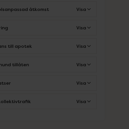
tolsanpassad åtkomst
Visa
ring
Visa
ns till apotek
Visa
hund tillåten
Visa
atser
Visa
ollektivtrafik
Visa