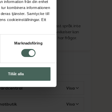
n information från din enhet
ka
 tur kombinera informationen
ka
deras tjänster. Samtycke till
ländska
ens cookieinställningar. Ett
att personen som pratar ett visst språk inte
apoteket alla dagar, så vissa avvikelser kan
a. Kontakta oss gärna om du har frågor.
Marknadsföring
rvice
Tillåt alla
vårdcentral
Visa
matbutik
Visa