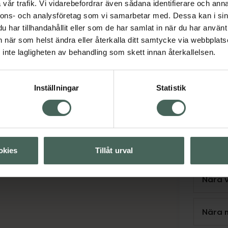
vår trafik. Vi vidarebefordrar även sådana identifierare och anna
Svens
nnons- och analysföretag som vi samarbetar med. Dessa kan i sin
Engels
har tillhandahållit eller som de har samlat in när du har använt 
Neder
an när som helst ändra eller återkalla ditt samtycke via webbplats
Tänk på 
inte lagligheten av behandling som skett innan återkallelsen.
finns på 
förekomm
Inställningar
Statistik
Se
okies
Tillåt urval
Nära 
Nära 