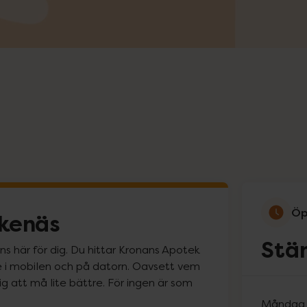
Öp
ikenäs
Stä
ns här för dig. Du hittar Kronans Apotek
line i mobilen och på datorn. Oavsett vem
ig att må lite bättre. För ingen är som
Måndag