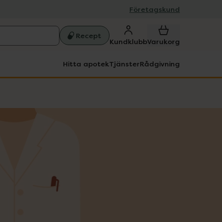
Företagskund
Recept
Kundklubb
Varukorg
Hitta apotek
Tjänster
Rådgivning