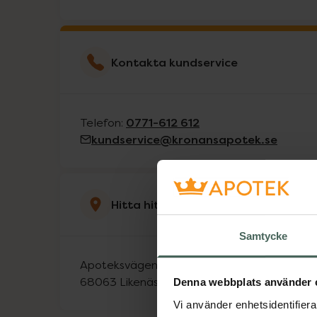
Kontakta kundservice
0771-612 612
Telefon:
kundservice@kronansapotek.se
Hitta hit
Samtycke
Apoteksvägen 1
68063
Likenäs
Denna webbplats använder 
Vi använder enhetsidentifierar