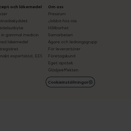
cept och läkemedel
Om oss
kter
Pressrum
tnadsskyddet
Jobba hos oss
edelsutbyte
Hållbarhet
in gammal medicin
Samarbeten
med läkemedel
Ägare och ledningsgrupp
registret
För leverantörer
oniskt expertstöd, EES
Företagskund
Eget apotek
Glädjeeffekten
Cookieinställningar