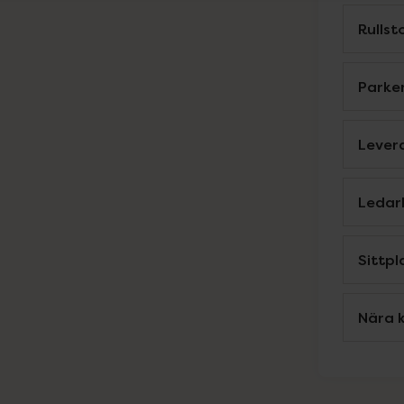
Rulls
Parke
Levera
Ledar
Sittpl
Nära k