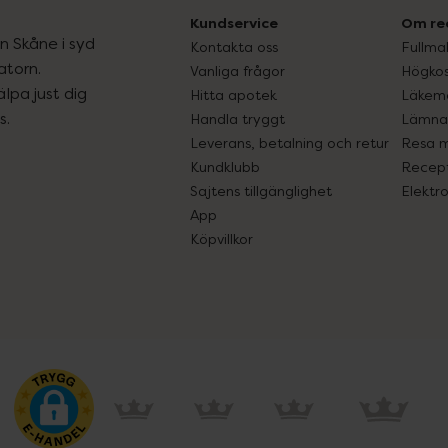
Kundservice
Om re
ån Skåne i syd
Kontakta oss
Fullma
atorn.
Vanliga frågor
Högkos
lpa just dig
Hitta apotek
Läkem
s.
Handla tryggt
Lämna 
Leverans, betalning och retur
Resa 
Kundklubb
Recept
Sajtens tillgänglighet
Elektr
App
Köpvillkor