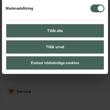
Fredag
10:00
-
19:00
Marknadsföring
Lördag
10:00
-
18:00
Söndag
11:00
-
18:00
Tillåt alla
Tillåt urval
Språk
Endast nödvändiga cookies
Svenska
Service