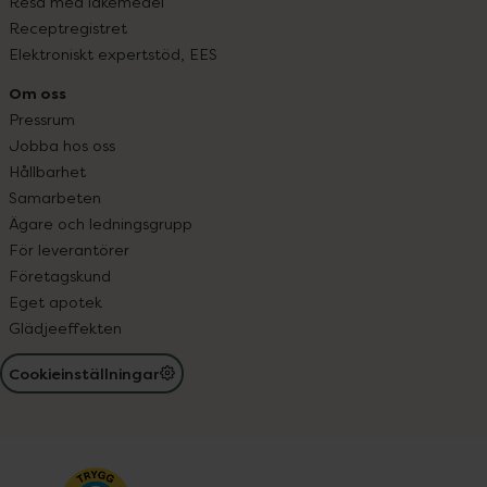
Resa med läkemedel
Receptregistret
Elektroniskt expertstöd, EES
Om oss
Pressrum
Jobba hos oss
Hållbarhet
Samarbeten
Ägare och ledningsgrupp
För leverantörer
Företagskund
Eget apotek
Glädjeeffekten
Cookieinställningar