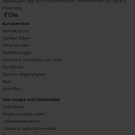
hjälpa just dig att må lite bättre. Välkommen att prata
med oss.
Kundservice
Kontakta oss
Vanliga frågor
Hitta apotek
Handla tryggt
Leverans, betalning och retur
Kundklubb
Sajtens tillgänglighet
App
Köpvillkor
Om recept och läkemedel
Fullmakter
Högkostnadsskyddet
Läkemedelsutbyte
Lämna in gammal medicin