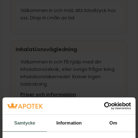
Välkommen in och mät ditt blodtryck hos
oss. Drop in i mån av tid.
Inhalationsvägledning
Välkommen in och få hjälp med din
inhalationsteknik, eller övriga frågor kring
inhalationsläkemedel. Kräver ingen
tidsbokning
Priser och information
Samtycke
Information
Om
Hitta hit