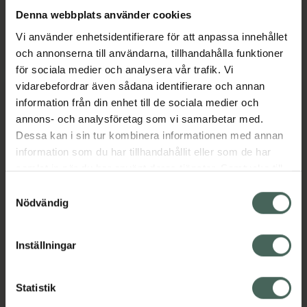
Denna webbplats använder cookies
Kupolen Köpcentrum
Vi använder enhetsidentifierare för att anpassa innehållet
78170
Borlänge
och annonserna till användarna, tillhandahålla funktioner
för sociala medier och analysera vår trafik. Vi
vidarebefordrar även sådana identifierare och annan
information från din enhet till de sociala medier och
Öppettider idag
annons- och analysföretag som vi samarbetar med.
Dessa kan i sin tur kombinera informationen med annan
10:00
-
18:00
information som du har tillhandahållit eller som de har
samlat in när du har använt deras tjänster. Samtycke till
cookies är frivilligt och du kan när som helst ändra eller
Samtyckesval
Måndag
10:00
-
19:00
återkalla ditt samtycke via webbplatsens
Nödvändig
cookieinställningar. Ett återkallat samtycke påverkar inte
Tisdag
10:00
-
19:00
lagligheten av behandling som skett innan återkallelsen.
Inställningar
Onsdag
10:00
-
19:00
Statistik
Torsdag
10:00
-
19:00