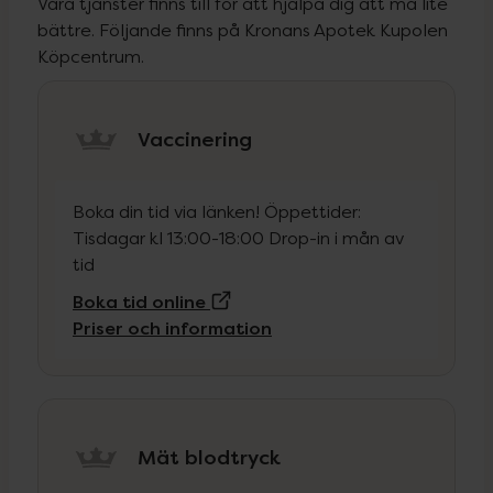
Våra tjänster finns till för att hjälpa dig att må lite
bättre. Följande finns på Kronans Apotek Kupolen
Köpcentrum.
Vaccinering
Boka din tid via länken! Öppettider:
Tisdagar kl 13:00-18:00 Drop-in i mån av
tid
(Extern sida)
Boka tid online
Priser och information
Mät blodtryck