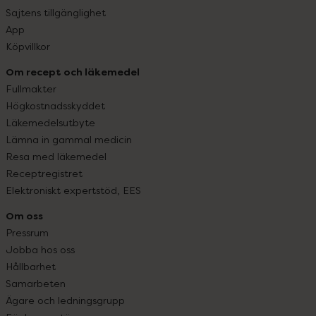
Sajtens tillgänglighet
App
Köpvillkor
Om recept och läkemedel
Fullmakter
Högkostnadsskyddet
Läkemedelsutbyte
Lämna in gammal medicin
Resa med läkemedel
Receptregistret
Elektroniskt expertstöd, EES
Om oss
Pressrum
Jobba hos oss
Hållbarhet
Samarbeten
Ägare och ledningsgrupp