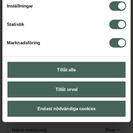
lagligheten av behandling som skett innan återkallelsen.
Inställningar
Service
Statistik
Marknadsföring
Nära vårdcentral
Visa
Parkering för rörelsehindrad
Visa
Tillåt alla
Make up-sortiment
Visa
Tillåt urval
Endast nödvändiga cookies
Rullstolsanpassad åtkomst
Visa
Nära matbutik
Visa