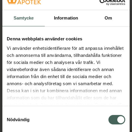
Lördag
10:00
-
15:00
Söndag
Stängt
Samtycke
Information
Om
Denna webbplats använder cookies
Språk
Vi använder enhetsidentifierare för att anpassa innehållet
och annonserna till användarna, tillhandahålla funktioner
för sociala medier och analysera vår trafik. Vi
Svenska
vidarebefordrar även sådana identifierare och annan
Engelska
information från din enhet till de sociala medier och
Arabiska
annons- och analysföretag som vi samarbetar med.
Bengali
Dessa kan i sin tur kombinera informationen med annan
Hindi
information som du har tillhandahållit eller som de har
Italienska
samlat in när du har använt deras tjänster. Samtycke till
Ryska
cookies är frivilligt och du kan när som helst ändra eller
Tänk på att personen som pratar ett visst språk inte
Samtyckesval
återkalla ditt samtycke via webbplatsens
Nödvändig
finns på apoteket alla dagar, så vissa avvikelser kan
cookieinställningar. Ett återkallat samtycke påverkar inte
förekomma. Kontakta oss gärna om du har frågor.