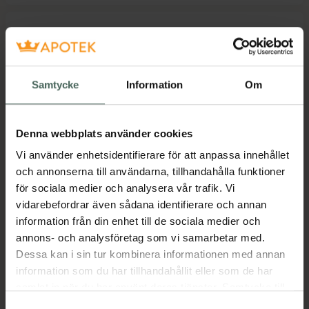
Öppettider idag
Stängt
Samtycke
Information
Om
Måndag
09:00
-
18:00
Denna webbplats använder cookies
Vi använder enhetsidentifierare för att anpassa innehållet
Tisdag
09:00
-
18:00
och annonserna till användarna, tillhandahålla funktioner
för sociala medier och analysera vår trafik. Vi
Onsdag
09:00
-
18:00
vidarebefordrar även sådana identifierare och annan
information från din enhet till de sociala medier och
Torsdag
09:00
-
18:00
annons- och analysföretag som vi samarbetar med.
Dessa kan i sin tur kombinera informationen med annan
Fredag
09:00
-
18:00
information som du har tillhandahållit eller som de har
samlat in när du har använt deras tjänster. Samtycke till
Lördag
Stängt
cookies är frivilligt och du kan när som helst ändra eller
Samtyckesval