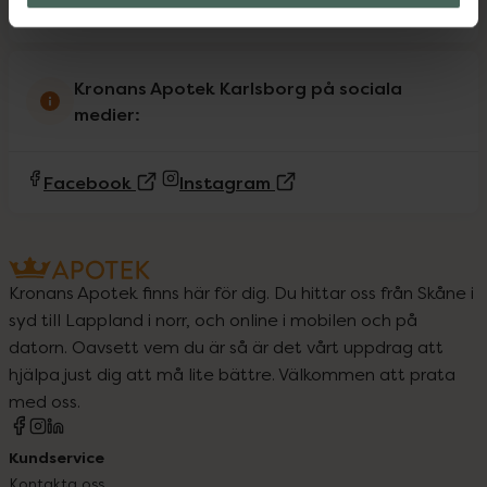
Kronans Apotek Karlsborg på sociala
medier:
(Extern sida)
(Extern sida)
Facebook
Instagram
Kronans Apotek finns här för dig. Du hittar oss från Skåne i
syd till Lappland i norr, och online i mobilen och på
datorn. Oavsett vem du är så är det vårt uppdrag att
hjälpa just dig att må lite bättre. Välkommen att prata
med oss.
Kundservice
Kontakta oss