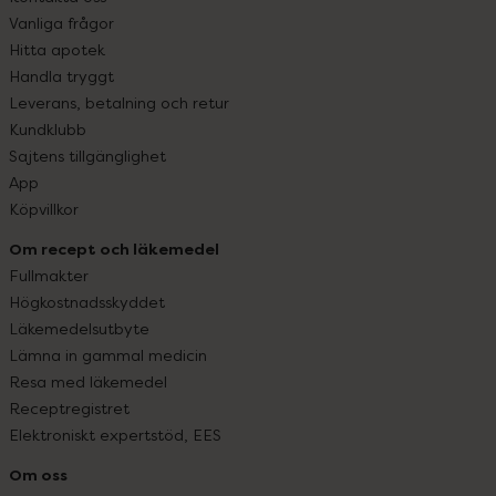
Vanliga frågor
Hitta apotek
Handla tryggt
Leverans, betalning och retur
Kundklubb
Sajtens tillgänglighet
App
Köpvillkor
Om recept och läkemedel
Fullmakter
Högkostnadsskyddet
Läkemedelsutbyte
Lämna in gammal medicin
Resa med läkemedel
Receptregistret
Elektroniskt expertstöd, EES
Om oss