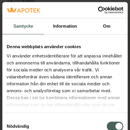
24231
Hörby
Öppettider idag
Samtycke
Information
Om
10:00
-
19:00
Denna webbplats använder cookies
Vi använder enhetsidentifierare för att anpassa innehållet
Måndag
10:00
-
19:00
och annonserna till användarna, tillhandahålla funktioner
för sociala medier och analysera vår trafik. Vi
Tisdag
10:00
-
19:00
vidarebefordrar även sådana identifierare och annan
information från din enhet till de sociala medier och
Onsdag
10:00
-
19:00
annons- och analysföretag som vi samarbetar med.
Dessa kan i sin tur kombinera informationen med annan
Torsdag
10:00
-
19:00
information som du har tillhandahållit eller som de har
samlat in när du har använt deras tjänster. Samtycke till
Fredag
10:00
-
19:00
cookies är frivilligt och du kan när som helst ändra eller
Samtyckesval
återkalla ditt samtycke via webbplatsens
Nödvändig