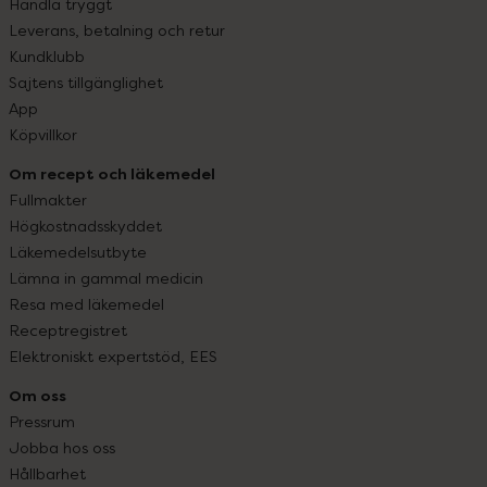
Handla tryggt
Leverans, betalning och retur
Kundklubb
Sajtens tillgänglighet
App
Köpvillkor
Om recept och läkemedel
Fullmakter
Högkostnadsskyddet
Läkemedelsutbyte
Lämna in gammal medicin
Resa med läkemedel
Receptregistret
Elektroniskt expertstöd, EES
Om oss
Pressrum
Jobba hos oss
Hållbarhet