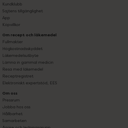
Kundklubb
Sajtens tillgänglighet
App
Köpvillkor
Om recept och läkemedel
Fullmakter
Högkostnadsskyddet
Läkemedelsutbyte
Lämna in gammal medicin
Resa med läkemedel
Receptregistret
Elektroniskt expertstöd, EES
Om oss
Pressrum
Jobba hos oss
Hållbarhet
Samarbeten
Ägare och ledningsgrupp