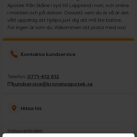
Apotek från Skåne i syd till Lappland i norr, och online
i mobilen och på datorn. Oavsett vem du är så är det
vårt uppdrag att hjälpa just dig att må lite bättre.
För ingen är som du. Välkommen att prata med oss!
Kontakta kundservice
0771-612 612
Telefon:
kundservice@kronansapotek.se
Hitta hit
Hälsocentralen