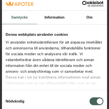
81845
Hedesunda
Samtycke
Information
Om
Öppettider idag
09:00
-
17:00
Denna webbplats använder cookies
Vi använder enhetsidentifierare för att anpassa innehållet
och annonserna till användarna, tillhandahålla funktioner
Stängt:
12:15
-
13:00
för sociala medier och analysera vår trafik. Vi
Måndag
09:00
-
17:00
, stängt:
12:15
-
13:00
vidarebefordrar även sådana identifierare och annan
information från din enhet till de sociala medier och
Tisdag
09:00
-
17:00
, stängt:
12:15
-
13:00
annons- och analysföretag som vi samarbetar med.
Dessa kan i sin tur kombinera informationen med annan
Onsdag
09:00
-
17:00
, stängt:
12:15
-
13:00
information som du har tillhandahållit eller som de har
samlat in när du har använt deras tjänster. Samtycke till
Torsdag
09:00
-
17:00
, stängt:
12:15
-
13:00
cookies är frivilligt och du kan när som helst ändra eller
Samtyckesval
återkalla ditt samtycke via webbplatsens
Nödvändig
Fredag
09:00
-
17:00
, stängt:
12:15
-
13:00
cookieinställningar. Ett återkallat samtycke påverkar inte