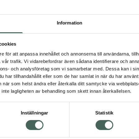
Tisdag
Information
Onsdag
Torsdag
cookies
e för att anpassa innehållet och annonserna till användarna, tillh
Fredag
vår trafik. Vi vidarebefordrar även sådana identifierare och anna
nnons- och analysföretag som vi samarbetar med. Dessa kan i sin
Lördag
har tillhandahållit eller som de har samlat in när du har använt 
an när som helst ändra eller återkalla ditt samtycke via webbplats
Söndag
inte lagligheten av behandling som skett innan återkallelsen.
Inställningar
Statistik
Sp