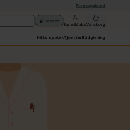
Företagskund
Recept
Kundklubb
Varukorg
Hitta apotek
Tjänster
Rådgivning