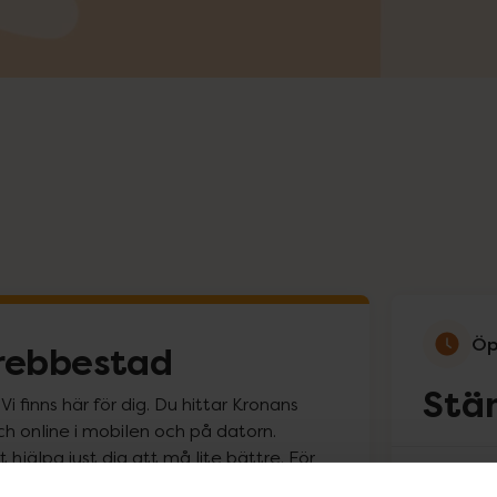
Öp
rebbestad
Stä
 finns här för dig. Du hittar Kronans
och online i mobilen och på datorn.
hjälpa just dig att må lite bättre. För
oss!
Måndag