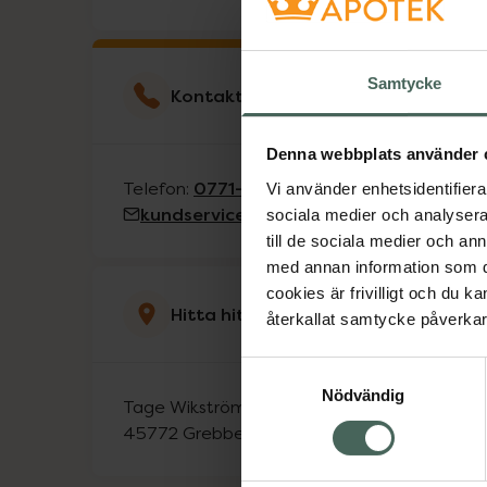
Samtycke
Kontakta kundservice
Denna webbplats använder 
0771-612 612
Telefon:
Vi använder enhetsidentifierar
kundservice@kronansapotek.se
sociala medier och analysera 
till de sociala medier och a
med annan information som du 
cookies är frivilligt och du k
Hitta hit
återkallat samtycke påverkar 
Samtyckesval
Nödvändig
Tage Wikströms Gata 4
45772
Grebbestad