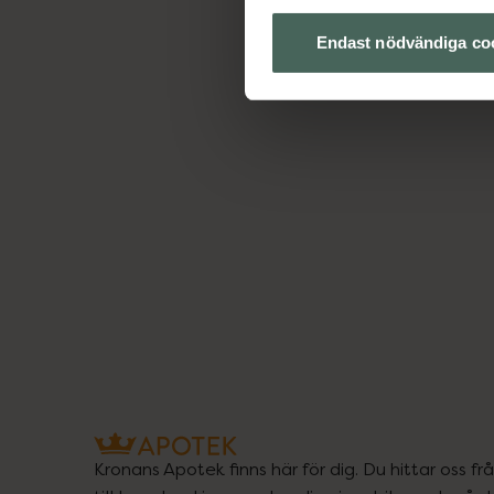
Endast nödvändiga co
Kronans Apotek finns här för dig. Du hittar oss fr