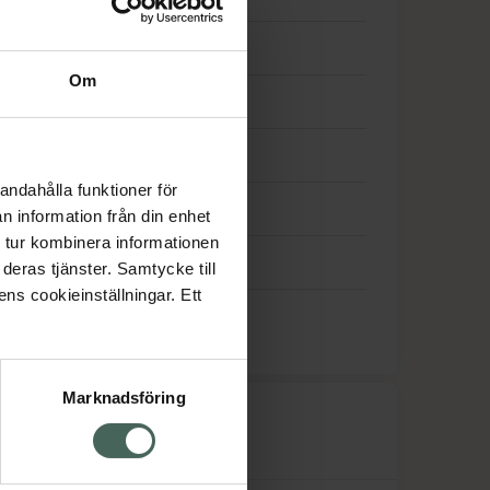
Stängt
Om
Stängt
Stängt
andahålla funktioner för
Stängt
n information från din enhet
 tur kombinera informationen
Stängt
deras tjänster. Samtycke till
ens cookieinställningar. Ett
Stängt
Marknadsföring
råk