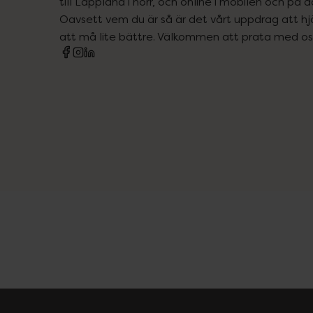
till Lappland i norr, och online i mobilen och på d
Oavsett vem du är så är det vårt uppdrag att hjä
att må lite bättre. Välkommen att prata med os