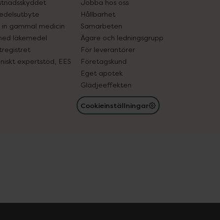
tnadsskyddet
Jobba hos oss
edelsutbyte
Hållbarhet
in gammal medicin
Samarbeten
med läkemedel
Ägare och ledningsgrupp
registret
För leverantörer
oniskt expertstöd, EES
Företagskund
Eget apotek
Glädjeeffekten
Cookieinställningar