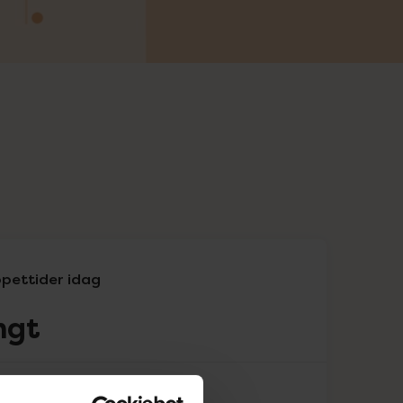
pettider idag
ngt
Stängt