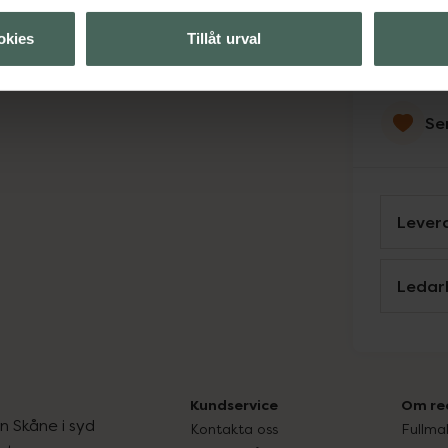
Svens
okies
Tillåt urval
Se
Levera
Ledar
Kundservice
Om re
ån Skåne i syd
Kontakta oss
Fullma