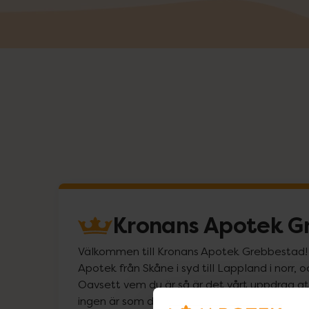
Kronans Apotek G
Välkommen till Kronans Apotek Grebbestad! Vi
Apotek från Skåne i syd till Lappland i norr, 
Oavsett vem du är så är det vårt uppdrag att 
ingen är som du. Välkommen att prata med 