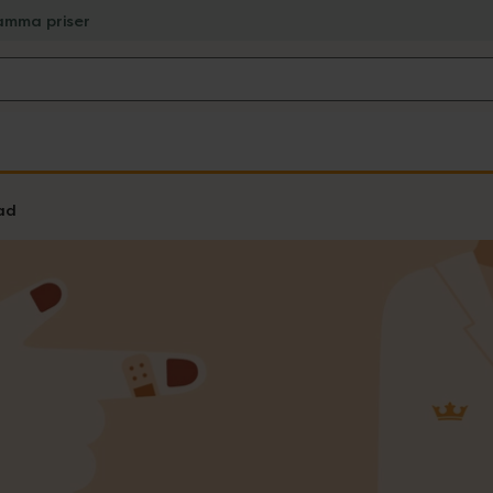
amma priser
ad