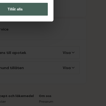
ka
Tillåt alla
rvice
ns till apotek
Visa
hund tillåten
Visa
cept och läkemedel
Om oss
kter
Pressrum