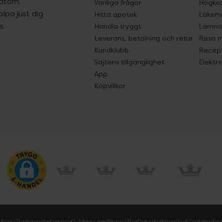
atorn.
Vanliga frågor
Högkos
lpa just dig
Hitta apotek
Läkem
s.
Handla tryggt
Lämna 
Leverans, betalning och retur
Resa 
Kundklubb
Recept
Sajtens tillgänglighet
Elektr
App
Köpvillkor
Köpvillkor
Integritetspolicy
Klubbens medlemsvillkor
Dataskyddsombud
Cookiepolicy