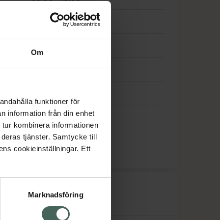
09:00
-
18:00
09:00
-
18:00
Om
09:00
-
18:00
09:00
-
18:00
andahålla funktioner för
n information från din enhet
10:00
-
14:00
 tur kombinera informationen
deras tjänster. Samtycke till
Stängt
ens cookieinställningar. Ett
råk
Marknadsföring