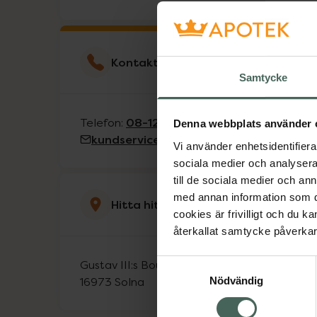
Kontakta kundservice
Samtycke
08-122 021 80
Telefon:
Denna webbplats använder 
kundservice@kronansapotek.se
Vi använder enhetsidentifierar
sociala medier och analysera 
till de sociala medier och a
med annan information som du 
Hitta hit
cookies är frivilligt och du k
återkallat samtycke påverkar 
Gustav III:s Boulevard 42
Samtyckesval
Nödvändig
16973
Solna