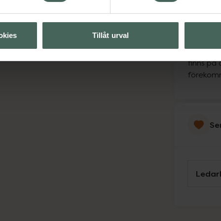
Svens
Engels
okies
Tillåt urval
Persis
Tänk på 
finns på 
förekomm
Se
Ledar