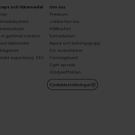
cept och läkemedel
Om oss
kter
Pressrum
tnadsskyddet
Jobba hos oss
edelsutbyte
Hållbarhet
in gammal medicin
Samarbeten
med läkemedel
Ägare och ledningsgrupp
registret
För leverantörer
oniskt expertstöd, EES
Företagskund
Eget apotek
Glädjeeffekten
Cookieinställningar