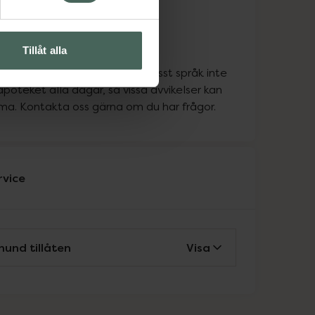
ka
ka
Tillåt alla
ka
att personen som pratar ett visst språk inte
apoteket alla dagar, så vissa avvikelser kan
a. Kontakta oss gärna om du har frågor.
rvice
hund tillåten
Visa