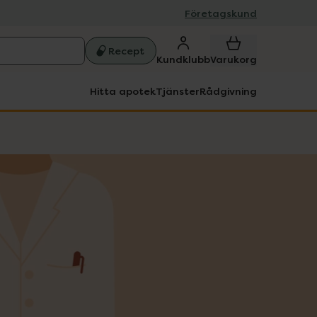
Företagskund
Recept
Kundklubb
Varukorg
Hitta apotek
Tjänster
Rådgivning