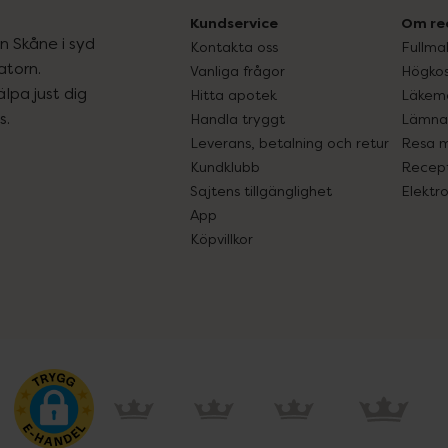
Kundservice
Om re
ån Skåne i syd
Kontakta oss
Fullma
atorn.
Vanliga frågor
Högkos
lpa just dig
Hitta apotek
Läkem
s.
Handla tryggt
Lämna 
Leverans, betalning och retur
Resa 
Kundklubb
Recept
Sajtens tillgänglighet
Elektr
App
Köpvillkor