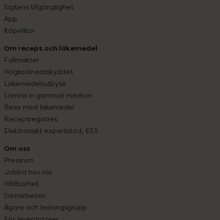
Sajtens tillgänglighet
App
Köpvillkor
Om recept och läkemedel
Fullmakter
Högkostnadsskyddet
Läkemedelsutbyte
Lämna in gammal medicin
Resa med läkemedel
Receptregistret
Elektroniskt expertstöd, EES
Om oss
Pressrum
Jobba hos oss
Hållbarhet
Samarbeten
Ägare och ledningsgrupp
För leverantörer