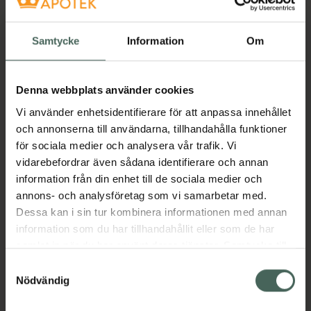
Öppettider idag
Samtycke
Information
Om
09:00
-
17:00
Denna webbplats använder cookies
Vi använder enhetsidentifierare för att anpassa innehållet
Stängt:
12:30
-
13:30
och annonserna till användarna, tillhandahålla funktioner
för sociala medier och analysera vår trafik. Vi
Måndag
09:00
-
17:00
, stängt:
12:30
-
13:30
vidarebefordrar även sådana identifierare och annan
information från din enhet till de sociala medier och
Tisdag
09:00
-
17:00
, stängt:
12:30
-
13:30
annons- och analysföretag som vi samarbetar med.
Dessa kan i sin tur kombinera informationen med annan
Onsdag
Stängt
information som du har tillhandahållit eller som de har
samlat in när du har använt deras tjänster. Samtycke till
Torsdag
09:00
-
17:00
, stängt:
12:30
-
13:30
cookies är frivilligt och du kan när som helst ändra eller
Samtyckesval
återkalla ditt samtycke via webbplatsens
Nödvändig
Fredag
09:00
-
17:00
, stängt:
12:30
-
13:30
cookieinställningar. Ett återkallat samtycke påverkar inte