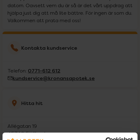
datorn. Oavsett vem du är så är det vårt uppdrag att
hjälpa just dig att må lite bättre. För ingen är som du.
Välkommen att prata med oss!
Kontakta kundservice
0771-612 612
Telefon:
kundservice@kronansapotek.se
Hitta hit
Allégatan 19
45740
Fjällbacka