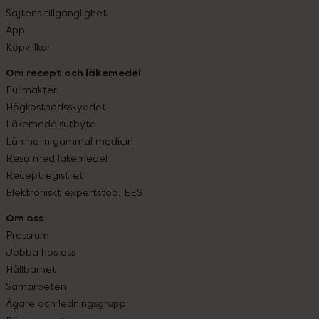
Sajtens tillgänglighet
App
Köpvillkor
Om recept och läkemedel
Fullmakter
Högkostnadsskyddet
Läkemedelsutbyte
Lämna in gammal medicin
Resa med läkemedel
Receptregistret
Elektroniskt expertstöd, EES
Om oss
Pressrum
Jobba hos oss
Hållbarhet
Samarbeten
Ägare och ledningsgrupp