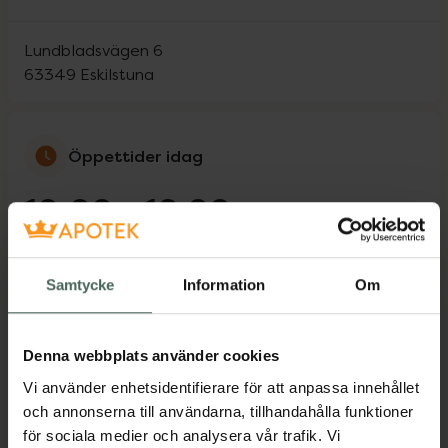
Lundbladsvägen 6
63349
Eskilstuna
Öppettider idag
10:00
-
16:00
Måndag
08:00
-
19:00
Samtycke
Information
Om
Tisdag
08:00
-
19:00
Denna webbplats använder cookies
Onsdag
08:00
-
19:00
Vi använder enhetsidentifierare för att anpassa innehållet
och annonserna till användarna, tillhandahålla funktioner
Torsdag
08:00
-
19:00
för sociala medier och analysera vår trafik. Vi