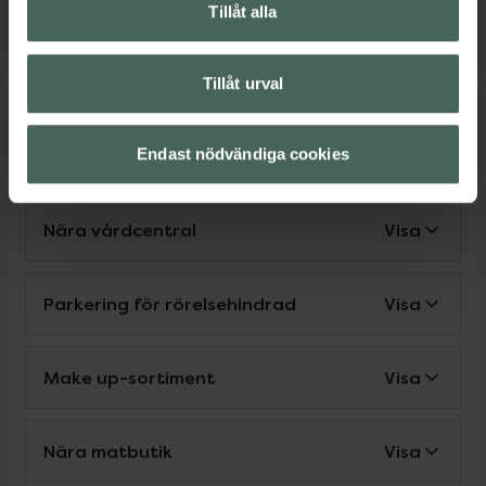
finns på apoteket alla dagar, så vissa avvikelser kan
Tillåt alla
förekomma. Kontakta oss gärna om du har frågor.
Tillåt urval
Service
Endast nödvändiga cookies
Nära vårdcentral
Visa
Parkering för rörelsehindrad
Visa
Make up-sortiment
Visa
Nära matbutik
Visa