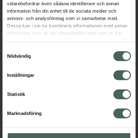
vidarebefordrar även sådana identifierare och annan
Fredag
08:00
-
19:00
information från din enhet till de sociala medier och
annons- och analysföretag som vi samarbetar med.
Lördag
10:00
-
16:00
Dessa kan i sin tur kombinera informationen med annan
information som du har tillhandahållit eller som de har
Söndag
11:00
-
16:00
samlat in när du har använt deras tjänster. Samtycke till
cookies är frivilligt och du kan när som helst ändra eller
Samtyckesval
återkalla ditt samtycke via webbplatsens
Nödvändig
cookieinställningar. Ett återkallat samtycke påverkar inte
Språk
lagligheten av behandling som skett innan återkallelsen.
Inställningar
Svenska
Statistik
Engelska
Arabiska
Kurdiska
Marknadsföring
Persiska
Rumänska
Tänk på att personen som pratar ett visst språk inte