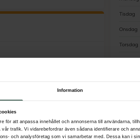
Tisdag
Onsdag
Torsdag
Fredag
Lördag
Söndag
Information
Avvike
cookies
(13/8)
e för att anpassa innehållet och annonserna till användarna, tillh
vår trafik. Vi vidarebefordrar även sådana identifierare och anna
nnons- och analysföretag som vi samarbetar med. Dessa kan i sin