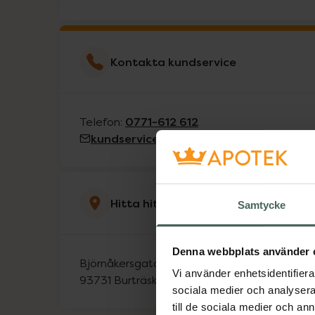
Kontakta kundservice
0771-612 612
Telefon:
kundservice@kronansapotek.se
Hitta hit
Samtycke
Denna webbplats använder 
Björnåkersgatan 8
Vi använder enhetsidentifierar
93731
Burträsk
sociala medier och analysera 
till de sociala medier och a