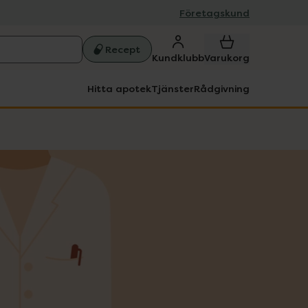
Företagskund
Recept
Kundklubb
Varukorg
Hitta apotek
Tjänster
Rådgivning