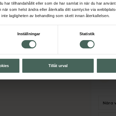
Sp
har tillhandahållit eller som de har samlat in när du har använt 
an när som helst ändra eller återkalla ditt samtycke via webbplats
inte lagligheten av behandling som skett innan återkallelsen.
Svens
Engels
Inställningar
Statistik
Tänk på 
finns på 
förekomm
okies
Tillåt urval
Se
Nära 