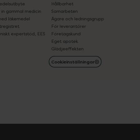
edelsutbyte
Hållbarhet
in gammal medicin
Samarbeten
med läkemedel
Ägare och ledningsgrupp
registret
För leverantörer
oniskt expertstöd, EES
Företagskund
Eget apotek
Glädjeeffekten
Cookieinställningar