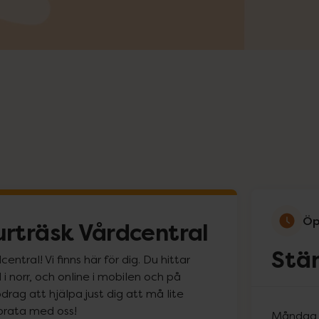
Öp
rträsk Vårdcentral
Stä
tral! Vi finns här för dig. Du hittar
i norr, och online i mobilen och på
rag att hjälpa just dig att må lite
prata med oss!
Måndag