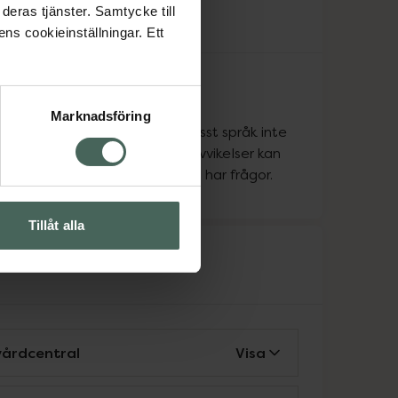
råk
deras tjänster. Samtycke till
ens cookieinställningar. Ett
ka
ka
Marknadsföring
att personen som pratar ett visst språk inte
apoteket alla dagar, så vissa avvikelser kan
a. Kontakta oss gärna om du har frågor.
Tillåt alla
rvice
vårdcentral
Visa