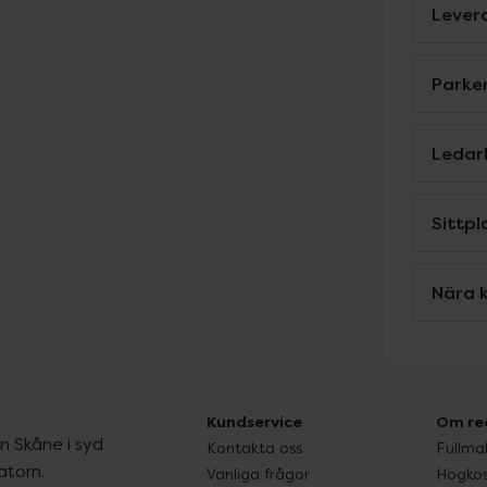
Levera
Parke
Ledar
Sittpl
Nära k
Kundservice
Om re
ån Skåne i syd
Kontakta oss
Fullma
atorn.
Vanliga frågor
Högkos