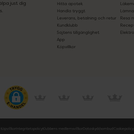
lpa just dig
Hitta apotek
Läkem
s.
Handla tryggt
Lämna 
Leverans, betalning och retur
Resa 
Kundklubb
Recept
Sajtens tillgänglighet
Elektr
App
Köpvillkor
Köpvillkor
Integritetspolicy
Klubbens medlemsvillkor
Dataskyddsombud
Cookiepolicy