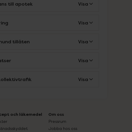
ns till apotek
Visa
ring
Visa
hund tillåten
Visa
atser
Visa
ollektivtrafik
Visa
cept och läkemedel
Om oss
kter
Pressrum
tnadsskyddet
Jobba hos oss