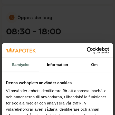
Öppettider idag
08:30
-
18:00
Måndag
08:30
-
18:00
Tisdag
08:30
-
18:00
Samtycke
Information
Om
Onsdag
08:30
-
18:00
Denna webbplats använder cookies
Torsdag
08:30
-
18:00
Vi använder enhetsidentifierare för att anpassa innehållet
och annonserna till användarna, tillhandahålla funktioner
Fredag
08:30
-
18:00
för sociala medier och analysera vår trafik. Vi
vidarebefordrar även sådana identifierare och annan
Lördag
Stängt