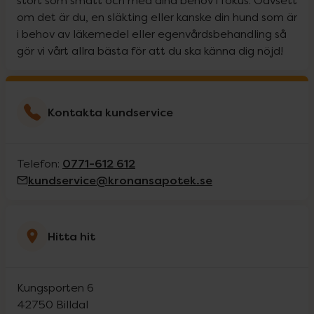
stort som smått och med dina behov i fokus. Oavsett
om det är du, en släkting eller kanske din hund som är
i behov av läkemedel eller egenvårdsbehandling så
gör vi vårt allra bästa för att du ska känna dig nöjd!
Kontakta kundservice
0771-612 612
Telefon:
kundservice@kronansapotek.se
Hitta hit
Kungsporten 6
42750
Billdal