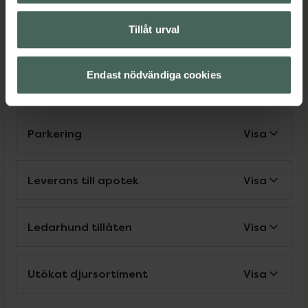
Tillåt urval
Make up-sortiment
Visa
Endast nödvändiga cookies
Nära matbutik
Visa
Parkering
Visa
Leverans till apotek
Visa
Ledarhund tillåten
Visa
Utökat djursortiment
Visa