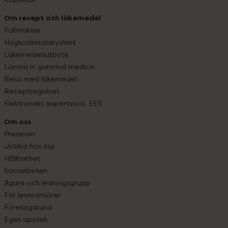
Om recept och läkemedel
Fullmakter
Högkostnadsskyddet
Läkemedelsutbyte
Lämna in gammal medicin
Resa med läkemedel
Receptregistret
Elektroniskt expertstöd, EES
Om oss
Pressrum
Jobba hos oss
Hållbarhet
Samarbeten
Ägare och ledningsgrupp
För leverantörer
Företagskund
Eget apotek