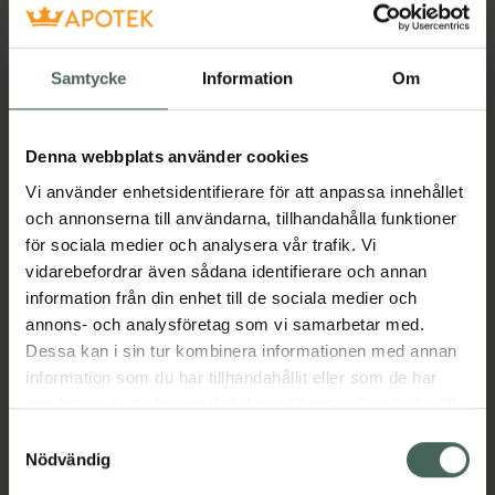
97251
Luleå
Samtycke
Information
Om
Öppettider idag
08:30
-
16:00
Denna webbplats använder cookies
Vi använder enhetsidentifierare för att anpassa innehållet
och annonserna till användarna, tillhandahålla funktioner
Stängt:
12:15
-
13:00
för sociala medier och analysera vår trafik. Vi
Måndag
08:30
-
16:00
, stängt:
12:15
-
13:00
vidarebefordrar även sådana identifierare och annan
information från din enhet till de sociala medier och
Tisdag
08:30
-
16:00
, stängt:
12:15
-
13:00
annons- och analysföretag som vi samarbetar med.
Dessa kan i sin tur kombinera informationen med annan
Onsdag
08:30
-
16:00
, stängt:
12:15
-
13:00
information som du har tillhandahållit eller som de har
samlat in när du har använt deras tjänster. Samtycke till
Torsdag
08:30
-
16:00
, stängt:
12:15
-
13:00
cookies är frivilligt och du kan när som helst ändra eller
Samtyckesval
återkalla ditt samtycke via webbplatsens
Nödvändig
Fredag
08:30
-
16:00
, stängt:
12:15
-
13:00
cookieinställningar. Ett återkallat samtycke påverkar inte