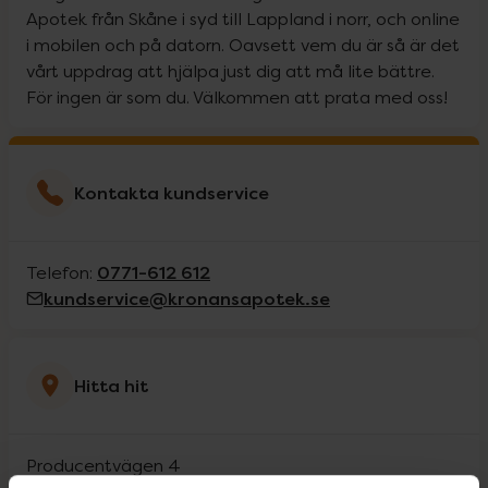
Apotek från Skåne i syd till Lappland i norr, och online
i mobilen och på datorn. Oavsett vem du är så är det
vårt uppdrag att hjälpa just dig att må lite bättre.
För ingen är som du. Välkommen att prata med oss!
Kontakta kundservice
0771-612 612
Telefon:
kundservice@kronansapotek.se
Hitta hit
Producentvägen 4