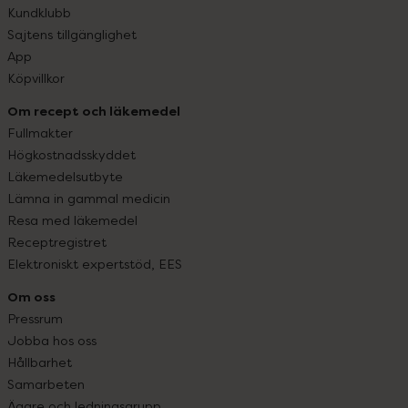
Kundklubb
Sajtens tillgänglighet
App
Köpvillkor
Om recept och läkemedel
Fullmakter
Högkostnadsskyddet
Läkemedelsutbyte
Lämna in gammal medicin
Resa med läkemedel
Receptregistret
Elektroniskt expertstöd, EES
Om oss
Pressrum
Jobba hos oss
Hållbarhet
Samarbeten
Ägare och ledningsgrupp