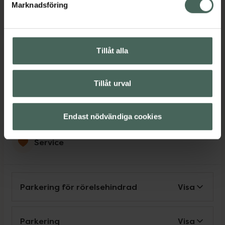
Marknadsföring
Avvikelser
(8/8)
Stängt
Tillåt alla
Språk
Tillåt urval
Svenska
Endast nödvändiga cookies
Service
Parkering för rörelsehindrad
Visa
Parkering
Visa