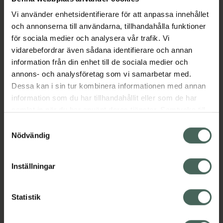
Öppettider idag
Vi använder enhetsidentifierare för att anpassa innehållet
09:00
-
18:00
och annonserna till användarna, tillhandahålla funktioner
för sociala medier och analysera vår trafik. Vi
vidarebefordrar även sådana identifierare och annan
Måndag
09:00
-
18:00
information från din enhet till de sociala medier och
annons- och analysföretag som vi samarbetar med.
Tisdag
09:00
-
18:00
Dessa kan i sin tur kombinera informationen med annan
information som du har tillhandahållit eller som de har
Onsdag
09:00
-
18:00
samlat in när du har använt deras tjänster. Samtycke till
cookies är frivilligt och du kan när som helst ändra eller
Samtyckesval
återkalla ditt samtycke via webbplatsens
Torsdag
09:00
-
18:00
Nödvändig
cookieinställningar. Ett återkallat samtycke påverkar inte
lagligheten av behandling som skett innan återkallelsen.
Fredag
09:00
-
18:00
Inställningar
Lördag
10:00
-
14:00
Statistik
Söndag
Stängt