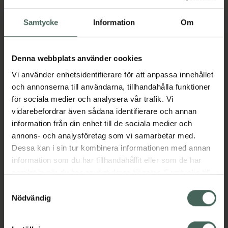
Samtycke
Information
Om
Öppettider idag
Stängt
Denna webbplats använder cookies
Vi använder enhetsidentifierare för att anpassa innehållet
och annonserna till användarna, tillhandahålla funktioner
Måndag
09:00
-
18:00
för sociala medier och analysera vår trafik. Vi
vidarebefordrar även sådana identifierare och annan
Tisdag
09:00
-
18:00
information från din enhet till de sociala medier och
annons- och analysföretag som vi samarbetar med.
Onsdag
09:00
-
18:00
Dessa kan i sin tur kombinera informationen med annan
information som du har tillhandahållit eller som de har
Torsdag
09:00
-
18:00
samlat in när du har använt deras tjänster. Samtycke till
cookies är frivilligt och du kan när som helst ändra eller
Samtyckesval
Fredag
09:00
-
18:00
återkalla ditt samtycke via webbplatsens
Nödvändig
cookieinställningar. Ett återkallat samtycke påverkar inte
Lördag
09:30
-
14:00
lagligheten av behandling som skett innan återkallelsen.