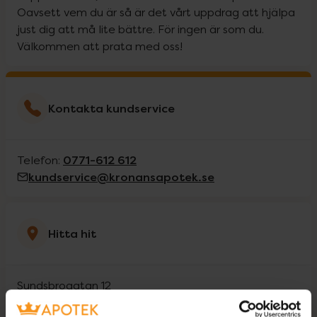
Oavsett vem du är så är det vårt uppdrag att hjälpa
just dig att må lite bättre. För ingen är som du.
Välkommen att prata med oss!
Kontakta kundservice
0771-612 612
Telefon:
kundservice@kronansapotek.se
Hitta hit
Sundsbrogatan 12
69630
Askersund