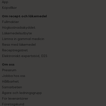
App
Köpvillkor
Om recept och läkemedel
Fullmakter
Högkostnadsskyddet
Läkemedelsutbyte
Lämna in gammal medicin
Resa med läkemedel
Receptregistret
Elektroniskt expertstöd, EES
Om oss
Pressrum
Jobba hos oss
Hållbarhet
Samarbeten
Ägare och ledningsgrupp
För leverantörer
Företagskund