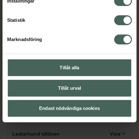
Inställningar
Söndag
Stängt
Statistik
Språk
Marknadsföring
Svenska
Tillåt alla
Service
Tillåt urval
Endast nödvändiga cookies
Leverans till apotek
Visa
Ledarhund tillåten
Visa