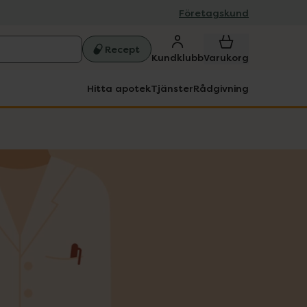
Företagskund
Recept
Kundklubb
Varukorg
Hitta apotek
Tjänster
Rådgivning