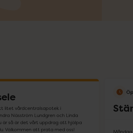
Öp
sele
Stä
t litet vårdcentralsapotek i
Sandra Näsström Lundgren och Linda
u är så är det vårt uppdrag att hjälpa
m du. Välkommen att prata med oss!
Måndag