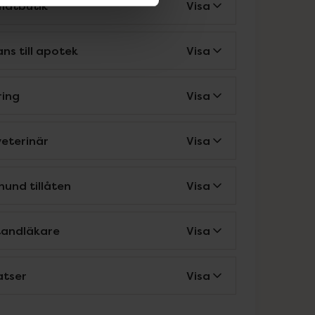
matbutik
Visa
ns till apotek
Visa
ring
Visa
veterinär
Visa
hund tillåten
Visa
tandläkare
Visa
atser
Visa