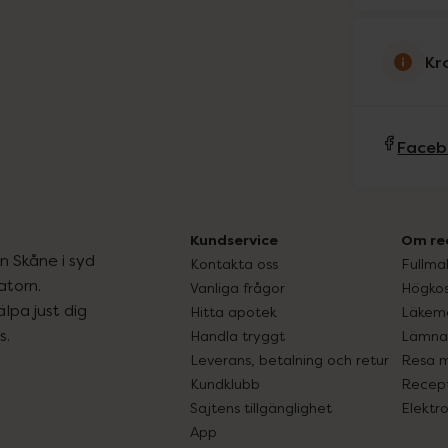
Kr
Faceb
Kundservice
Om re
ån Skåne i syd
Kontakta oss
Fullma
atorn.
Vanliga frågor
Högkos
lpa just dig
Hitta apotek
Läkem
s.
Handla tryggt
Lämna 
Leverans, betalning och retur
Resa 
Kundklubb
Recept
Sajtens tillgänglighet
Elektr
App