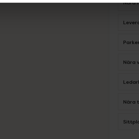
Nära 
Levera
Parke
Nära 
Ledar
Nära 
Sittpl