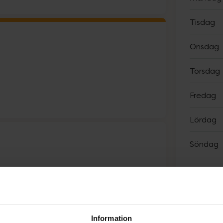
Tisdag
Onsdag
Torsdag
Fredag
Lördag
Söndag
Sp
Information