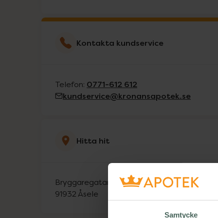
Kontakta kundservice
0771-612 612
Telefon:
kundservice@kronansapotek.se
Hitta hit
Bryggaregatan 11
91932
Åsele
Samtycke