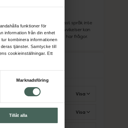
ka
ka
att personen som pratar ett visst språk inte
andahålla funktioner för
apoteket alla dagar, så vissa avvikelser kan
n information från din enhet
a. Kontakta oss gärna om du har frågor.
 tur kombinera informationen
deras tjänster. Samtycke till
ens cookieinställningar. Ett
rvice
Marknadsföring
vårdcentral
Visa
ing för rörelsehindrad
Visa
Tillåt alla