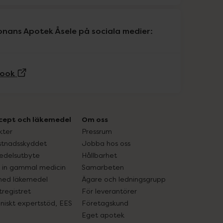
onans Apotek Åsele på sociala medier:
(Extern sida)
ook
cept och läkemedel
Om oss
kter
Pressrum
tnadsskyddet
Jobba hos oss
edelsutbyte
Hållbarhet
in gammal medicin
Samarbeten
med läkemedel
Ägare och ledningsgrupp
registret
För leverantörer
oniskt expertstöd, EES
Företagskund
Eget apotek