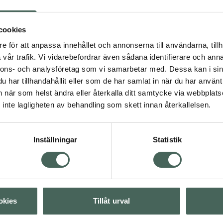
Svens
Engels
cookies
Tänk på 
e för att anpassa innehållet och annonserna till användarna, tillh
finns på 
vår trafik. Vi vidarebefordrar även sådana identifierare och anna
förekomm
nnons- och analysföretag som vi samarbetar med. Dessa kan i sin
har tillhandahållit eller som de har samlat in när du har använt 
an när som helst ändra eller återkalla ditt samtycke via webbplats
inte lagligheten av behandling som skett innan återkallelsen.
Se
Inställningar
Statistik
Nära 
Parker
okies
Tillåt urval